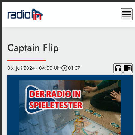
menu
Captain Flip
headphones
chrome_reader_mode
06. Juli 2024
· 04:00 Uhr
play_circle_outline
01:37