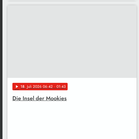
18
. Juli 2026 06:42
· 01:43
play_arrow
Die Insel der Mookies