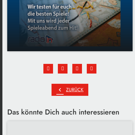
play_arrow
Captain Flip
00:00
01:37
chevron_left
ZURÜCK
Das könnte Dich auch interessieren