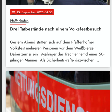
15
. September 2025 04:56
notes
Pfaffenhofen
Drei Tatbestände nach einem Volksfestbesuch
Gestern Abend stritten sich auf dem Pfaffenhofner
Volksfest mehreren Personen vor dem Weißbierzelt.
Dabei zerriss ein 19-jähriger das Trachtenhemd eines 50-
jährigen Mannes. Als Sicherheitskräfte dazwischen …