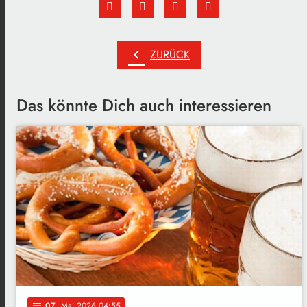
chevron_left
ZURÜCK
Das könnte Dich auch interessieren
07
. Mai 2026 04:55
notes