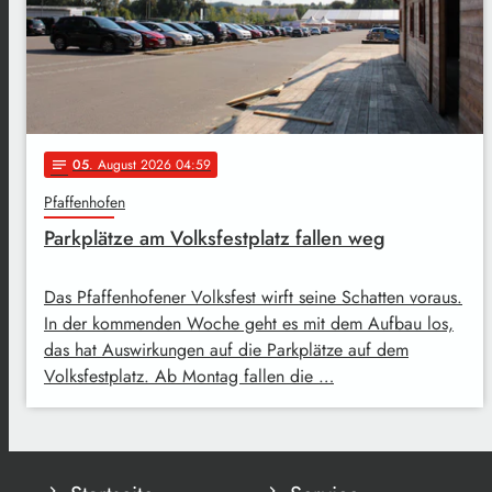
05
. August 2026 04:59
notes
Pfaffenhofen
Parkplätze am Volksfestplatz fallen weg
Das Pfaffenhofener Volksfest wirft seine Schatten voraus.
In der kommenden Woche geht es mit dem Aufbau los,
das hat Auswirkungen auf die Parkplätze auf dem
Volksfestplatz. Ab Montag fallen die …