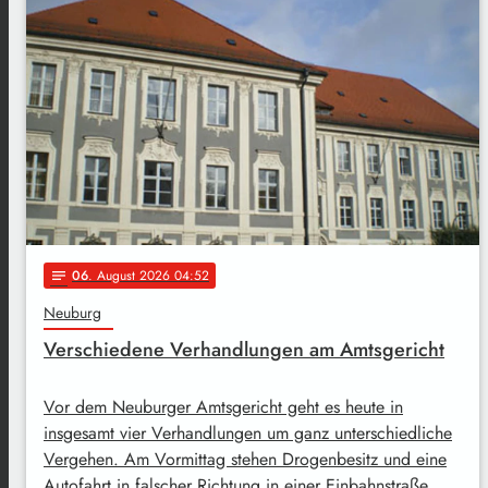
06
. August 2026 04:52
notes
Neuburg
Verschiedene Verhandlungen am Amtsgericht
Vor dem Neuburger Amtsgericht geht es heute in
insgesamt vier Verhandlungen um ganz unterschiedliche
Vergehen. Am Vormittag stehen Drogenbesitz und eine
Autofahrt in falscher Richtung in einer Einbahnstraße …