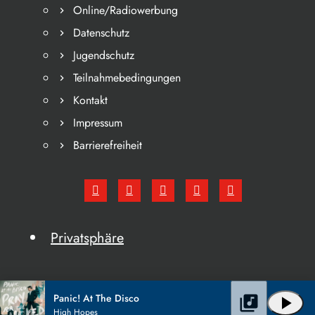
Online/Radiowerbung
Datenschutz
Jugendschutz
Teilnahmebedingungen
Kontakt
Impressum
Barrierefreiheit
Privatsphäre
Panic! At The Disco
library_music
play_arrow
High Hopes