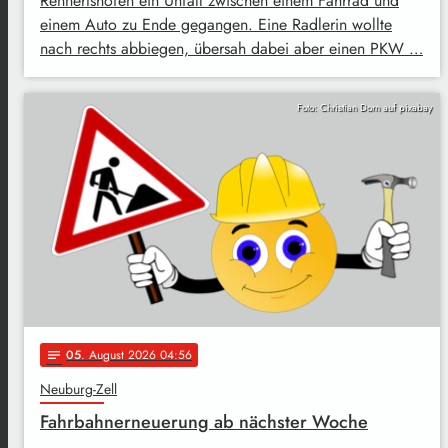
Rennertshofen ein Unfall zwischen einem Fahrrad und
einem Auto zu Ende gegangen. Eine Radlerin wollte
nach rechts abbiegen, übersah dabei aber einen PKW …
Foto: Christian Dorn auf pixabay
05
. August 2026 04:56
notes
Neuburg-Zell
Fahrbahnerneuerung ab nächster Woche