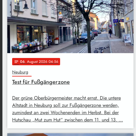
06
. August 2026 04:56
notes
Neuburg
Test für Fußgängerzone
Der grüne Oberbürgermeister macht ernst. Die untere
Altstadt in Neuburg soll zur Fußgängerzone werden,
zumindest an zwei Wochenenden im Herbst. Bei der
Hutschau „Mut zum Hut“ zwischen dem 11. und 13. …