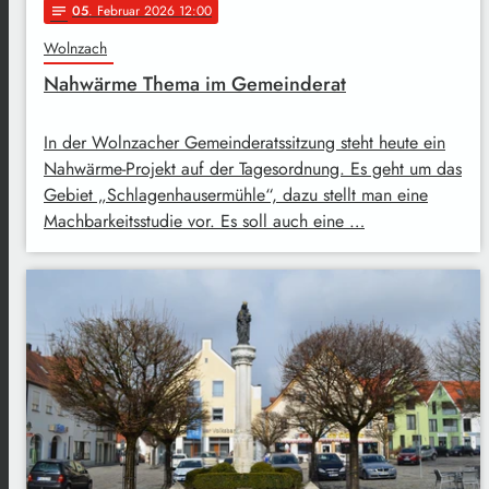
05
. Februar 2026 12:00
notes
Wolnzach
Nahwärme Thema im Gemeinderat
In der Wolnzacher Gemeinderatssitzung steht heute ein
Nahwärme-Projekt auf der Tagesordnung. Es geht um das
Gebiet „Schlagenhausermühle“, dazu stellt man eine
Machbarkeitsstudie vor. Es soll auch eine …