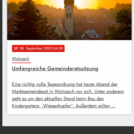
18
. September 2025 04:59
notes
Wolnzach
Umfangreiche Gemeinderatssitzung
Eine richtig volle Tagesordnung hat heute Abend der
Marktgemeinderat in Wolnzach vor sich. Unter anderem
geht es um den aktuellen Stand beim Bau des
Kindergartens „Wiesenhupfer“. Außerdem sollen …