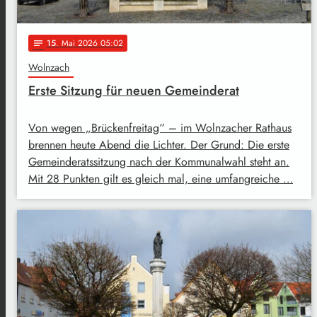
15
. Mai 2026 05:02
notes
Wolnzach
Erste Sitzung für neuen Gemeinderat
Von wegen „Brückenfreitag“ – im Wolnzacher Rathaus
brennen heute Abend die Lichter. Der Grund: Die erste
Gemeinderatssitzung nach der Kommunalwahl steht an.
Mit 28 Punkten gilt es gleich mal, eine umfangreiche …