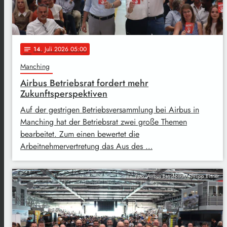
14
. Juli 2026 05:00
notes
Manching
Airbus Betriebsrat fordert mehr
Zukunftsperspektiven
Auf der gestrigen Betriebsversammlung bei Airbus in
Manching hat der Betriebsrat zwei große Themen
bearbeitet. Zum einen bewertet die
Arbeitnehmervertretung das Aus des …
Foto: Airbus Betriebsrat/ Philipp Bittner