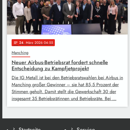
24
. März 2026 04:55
notes
Manching
Neuer Airbus-Betriebsrat fordert schnelle
Entscheidung zu Kampfjetprojekt
Die IG Metall ist bei den Betriebsratswahlen bei Airbus in
Manching großer Gewinner – sie hat 85,5 Prozent der
Stimmen geholt. Damit stellt die Gewerkschaft 30 der
insgesamt 35 Betriebsrätinnen und Betriebsräte. Bei …
Startseite
Service