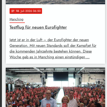
18
. Juli 2026 06:50
notes
Manching
Testflug für neuen Eurofighter
Jetzt ist er in der Luft – der Eurofighter der neuen
Generation. Mit neuen Standards soll der Kampfjet für
die kommenden Jahrzehnte bestehen können. Diese
Woche gab es in Manching einen einstündigen …
Foto: Betriebsrat Airbus