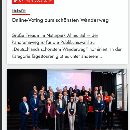
07
. März 2026 07:19
notes
Eichstätt
Online-Voting zum schönsten Wanderweg
Große Freude im Naturpark Altmühtal – der
Panoramaweg ist für die Publikumswahl zu
„Deutschlands schönstem Wanderweg“ nominiert. In der
Kategorie Tagestouren gibt es unter anderem …
Foto: THI/S. Kahner