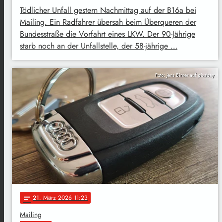
Tödlicher Unfall gestern Nachmittag auf der B16a bei
Mailing. Ein Radfahrer übersah beim Überqueren der
Bundesstraße die Vorfahrt eines LKW. Der 90-Jährige
starb noch an der Unfallstelle, der 58-jährige …
Foto: Jens Birner auf pixabay
21
. März 2026 11:23
notes
Mailing