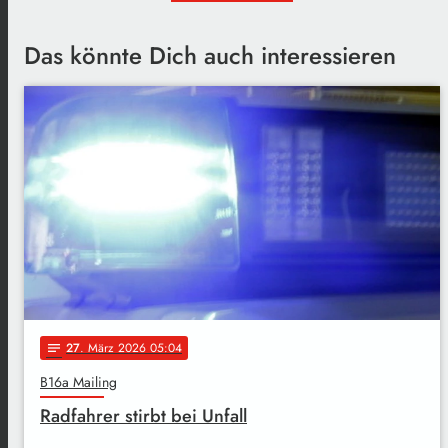
Das könnte Dich auch interessieren
27
. März 2026 05:04
notes
B16a Mailing
Radfahrer stirbt bei Unfall