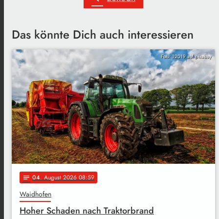
Das könnte Dich auch interessieren
Foto: 12019 auf pixabay
04
. August 2026 08:59
notes
Waidhofen
Hoher Schaden nach Traktorbrand