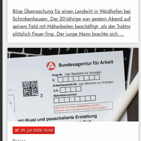
Böse Überraschung für einen Landwirt in Waidhofen bei
Schrobenhausen. Der 20-Jährige war gestern Abend auf
seinem Feld mit Mäharbeiten beschäftigt, als der Traktor
plötzlich Feuer fing. Der junge Mann brachte sich …
31
. Juli 2026 10:00
notes
Region