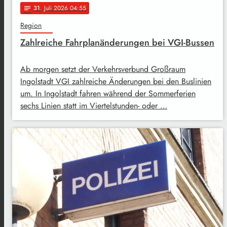
31
. Juli 2026 04:55
notes
Region
Zahlreiche Fahrplanänderungen bei VGI-Bussen
Ab morgen setzt der Verkehrsverbund Großraum
Ingolstadt VGI zahlreiche Änderungen bei den Buslinien
um. In Ingolstadt fahren während der Sommerferien
sechs Linien statt im Viertelstunden- oder …