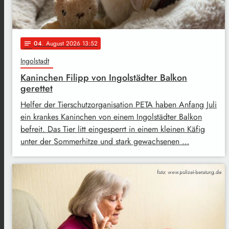
04
. August 2026 13:52
notes
Ingolstadt
Kaninchen Filipp von Ingolstädter Balkon
gerettet
Helfer der Tierschutzorganisation PETA haben Anfang Juli
ein krankes Kaninchen von einem Ingolstädter Balkon
befreit. Das Tier litt eingesperrt in einem kleinen Käfig
unter der Sommerhitze und stark gewachsenen …
foto: www.polizei-beratung.de