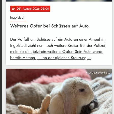
05
. August 2026 05:00
notes
Ingolstadt
Weiteres Opfer bei Schüssen auf Auto
Der Vorfall um Schüsse auf ein Auto an einer Ampel in
Ingolstadt zieht nun noch weitere Kreise. Bei der Polizei
meldete sich jetzt ein weiteres Opfer. Sein Auto wurde
bereits Anfang Juli an der gleichen Kreuzung …
PETA Deutschland e.V.