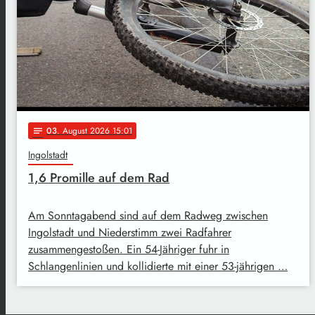
03
. August 2026 15:01
notes
Ingolstadt
1,6 Promille auf dem Rad
Am Sonntagabend sind auf dem Radweg zwischen
Ingolstadt und Niederstimm zwei Radfahrer
zusammengestoßen. Ein 54-Jähriger fuhr in
Schlangenlinien und kollidierte mit einer 53-jährigen …