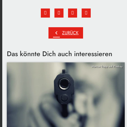
chevron_left
ZURÜCK
Das könnte Dich auch interessieren
Marcus Trapp auf Pixabay