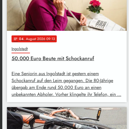
04
. August 2026 09:13
notes
Ingolstadt
50.000 Euro Beute mit Schockanruf
Eine Seniorin aus Ingolstadt ist gestern einem
Schockanruf auf den Leim gegangen. Die 80-Jährige
übergab am Ende rund 50.000 Euro an einen
unbekannten Abholer. Vorher klingelte ihr Telefon, ein …