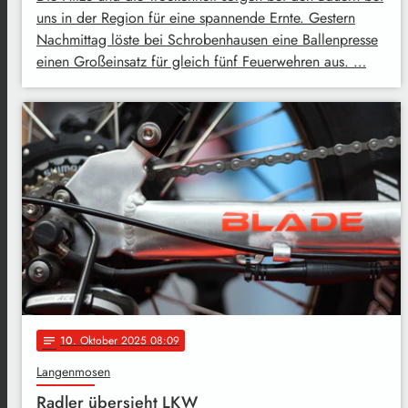
uns in der Region für eine spannende Ernte. Gestern
Nachmittag löste bei Schrobenhausen eine Ballenpresse
einen Großeinsatz für gleich fünf Feuerwehren aus. …
10
. Oktober 2025 08:09
notes
Langenmosen
Radler übersieht LKW