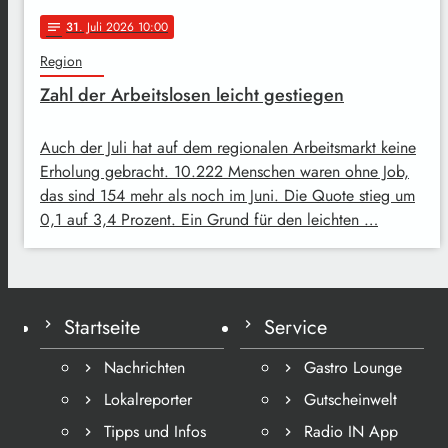
31
. Juli 2026 10:00
notes
Region
Zahl der Arbeitslosen leicht gestiegen
Auch der Juli hat auf dem regionalen Arbeitsmarkt keine
Erholung gebracht. 10.222 Menschen waren ohne Job,
das sind 154 mehr als noch im Juni. Die Quote stieg um
0,1 auf 3,4 Prozent. Ein Grund für den leichten …
Startseite
Service
Nachrichten
Gastro Lounge
Lokalreporter
Gutscheinwelt
Tipps und Infos
Radio IN App