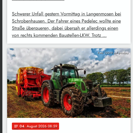
Schwerer Unfall gestern Vormittag in Langenmosen bei
Schrobenhausen. Der Fahrer eines Pedelec wollte eine
Straße überqueren, dabei übersah er allerdings einen
von rechts kommenden Baustellen-LKW. Trotz …
Foto: 12019 auf pixabay
04
. August 2026 08:59
notes