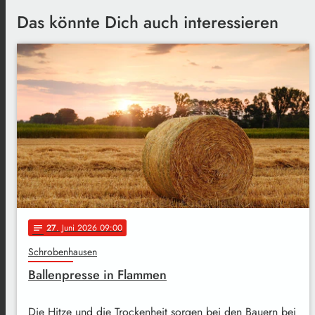
Das könnte Dich auch interessieren
27
. Juni 2026 09:00
notes
Schrobenhausen
Ballenpresse in Flammen
Die Hitze und die Trockenheit sorgen bei den Bauern bei