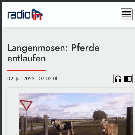
menu
Langenmosen: Pferde
entlaufen
headphones
chrome_reader_mode
09. Juli 2022
· 07:02 Uhr