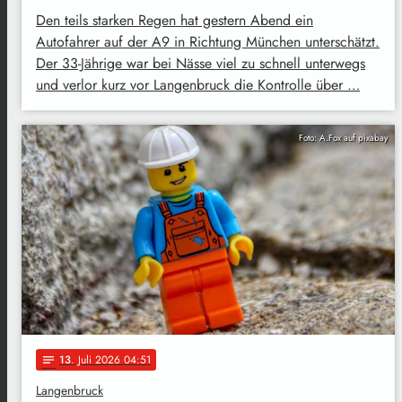
Den teils starken Regen hat gestern Abend ein
Autofahrer auf der A9 in Richtung München unterschätzt.
Der 33-Jährige war bei Nässe viel zu schnell unterwegs
und verlor kurz vor Langenbruck die Kontrolle über …
Foto: A.Fox auf pixabay
13
. Juli 2026 04:51
notes
Langenbruck