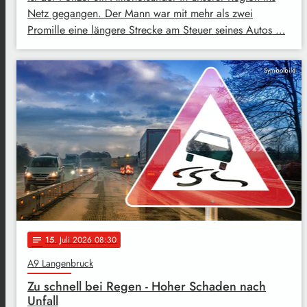
Netz gegangen. Der Mann war mit mehr als zwei
Promille eine längere Strecke am Steuer seines Autos …
Symbolbild
15
. Juli 2026 08:30
notes
A9 Langenbruck
Zu schnell bei Regen - Hoher Schaden nach
Unfall