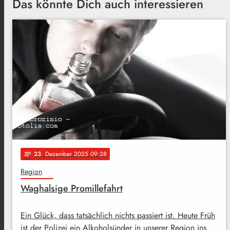
Das könnte Dich auch interessieren
23
. Dezember 2025 09:28
notes
Region
Waghalsige Promillefahrt
Ein Glück, dass tatsächlich nichts passiert ist. Heute Früh
ist der Polizei ein Alkoholsünder in unserer Region ins