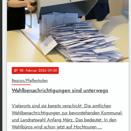
10
. Februar 2026 09:00
notes
Region/Pfaffenhofen
Wahlbenachrichtigungen sind unterwegs
Vielerorts sind sie bereits verschickt: Die amtlichen
Wahlbenachrichtigungen zur bevorstehenden Kommunal-
und Landratswahl Anfang März. Das bedeutet: In den
Wahlbüros wird schon jetzt auf Hochtouren …