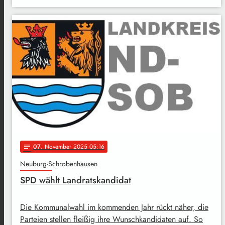
07
. November 2025 05:16
notes
Neuburg-Schrobenhausen
SPD wählt Landratskandidat
Die Kommunalwahl im kommenden Jahr rückt näher, die
Parteien stellen fleißig ihre Wunschkandidaten auf. So