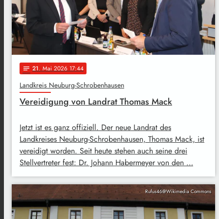
21
. Mai 2026 17:44
notes
Landkreis Neuburg-Schrobenhausen
Vereidigung von Landrat Thomas Mack
Jetzt ist es ganz offiziell. Der neue Landrat des
Landkreises Neuburg-Schrobenhausen, Thomas Mack, ist
vereidigt worden. Seit heute stehen auch seine drei
Stellvertreter fest: Dr. Johann Habermeyer von den …
Rufus46@Wikimedia Commons