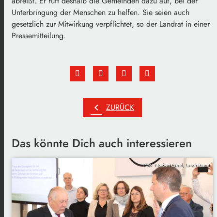
abreißt. Er ruft deshalb die Gemeinden dazu auf, bei der
Unterbringung der Menschen zu helfen. Sie seien auch
gesetzlich zur Mitwirkung verpflichtet, so der Landrat in einer
Pressemitteilung.
chevron_left
ZURÜCK
Das könnte Dich auch interessieren
Foto: Norbert Eibel, Landratsamt