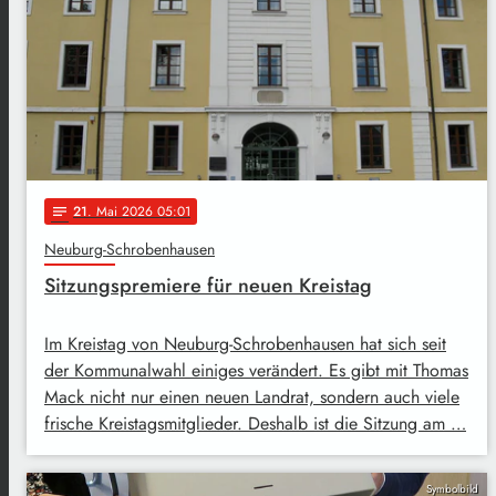
21
. Mai 2026 05:01
notes
Neuburg-Schrobenhausen
Sitzungspremiere für neuen Kreistag
Im Kreistag von Neuburg-Schrobenhausen hat sich seit
der Kommunalwahl einiges verändert. Es gibt mit Thomas
Mack nicht nur einen neuen Landrat, sondern auch viele
frische Kreistagsmitglieder. Deshalb ist die Sitzung am …
Symbolbild