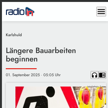
menu
Karlshuld
Längere Bauarbeiten
beginnen
headphones
chrome_reader_mode
01. September 2025
· 05:05 Uhr
istockphoto_Xyno