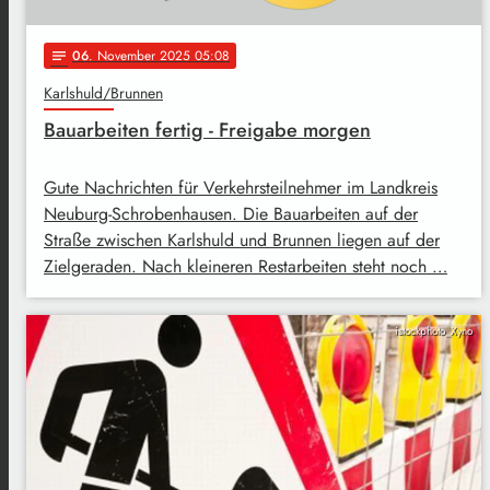
06
. November 2025 05:08
notes
Karlshuld/Brunnen
Bauarbeiten fertig - Freigabe morgen
Gute Nachrichten für Verkehrsteilnehmer im Landkreis
Neuburg-Schrobenhausen. Die Bauarbeiten auf der
Straße zwischen Karlshuld und Brunnen liegen auf der
Zielgeraden. Nach kleineren Restarbeiten steht noch …
istockphoto_Xyno