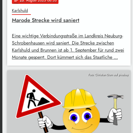
23
. August 2025 06:53
notes
Karlshuld
Marode Strecke wird saniert
Eine wichtige Verbindungsstraße im Landkreis Neuburg-
Schrobenhausen wird saniert. Die Strecke zwischen
Karlshuld und Brunnen ist ab 1. September für rund zwei
Monate gesperrt. Dort kümmert sich das Staatliche …
Foto: Christian Dorn auf pixabay