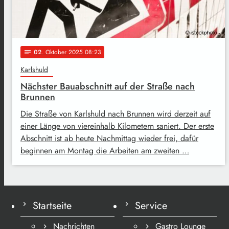
02
. Oktober 2025 08:23
notes
Karlshuld
Nächster Bauabschnitt auf der Straße nach
Brunnen
Die Straße von Karlshuld nach Brunnen wird derzeit auf
einer Länge von viereinhalb Kilometern saniert. Der erste
Abschnitt ist ab heute Nachmittag wieder frei, dafür
beginnen am Montag die Arbeiten am zweiten …
Startseite
Service
Nachrichten
Gastro Lounge