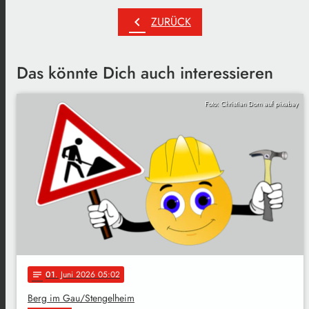
chevron_left
ZURÜCK
Das könnte Dich auch interessieren
Foto: Christian Dorn auf pixabay
01
. Juni 2026 05:02
notes
Berg im Gau/Stengelheim