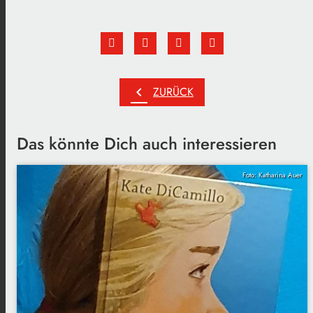
chevron_left
ZURÜCK
Das könnte Dich auch interessieren
Foto: Katharina Auer