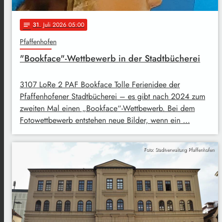
31
. Juli 2026 05:00
notes
Pfaffenhofen
"Bookface"-Wettbewerb in der Stadtbücherei
3107 LoRe 2 PAF Bookface Tolle Ferienidee der
Pfaffenhofener Stadtbücherei – es gibt nach 2024 zum
zweiten Mal einen „Bookface“-Wettbewerb. Bei dem
Fotowettbewerb entstehen neue Bilder, wenn ein …
Foto: Stadtverwaltung Pfaffenhofen