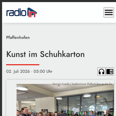
menu
Pfaffenhofen
Kunst im Schuhkarton
headphones
chrome_reader_mode
02. Juli 2026
· 05:00 Uhr
Daniela Kneidl / Stadtbücherei Pfaffenhofen an der Ilm