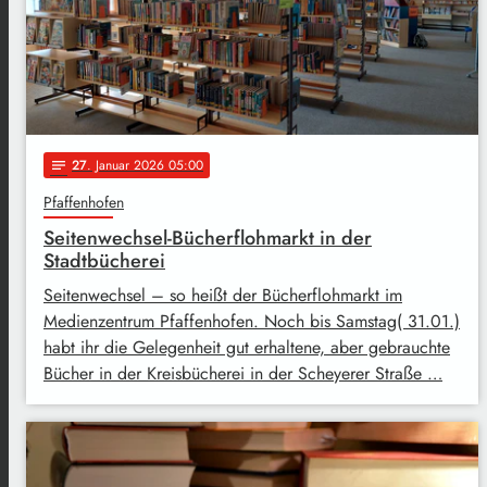
27
. Januar 2026 05:00
notes
Pfaffenhofen
Seitenwechsel-Bücherflohmarkt in der
Stadtbücherei
Seitenwechsel – so heißt der Bücherflohmarkt im
Medienzentrum Pfaffenhofen. Noch bis Samstag( 31.01.)
habt ihr die Gelegenheit gut erhaltene, aber gebrauchte
Bücher in der Kreisbücherei in der Scheyerer Straße …