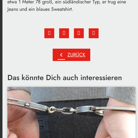
etwa 1 Meter 78 groß, ein südländischer Typ, er trug eine
Jeans und ein blaues Sweatshirt.
chevron_left
ZURÜCK
Das könnte Dich auch interessieren