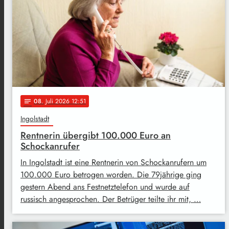
08
. Juli 2026 12:51
notes
Ingolstadt
Rentnerin übergibt 100.000 Euro an
Schockanrufer
In Ingolstadt ist eine Rentnerin von Schockanrufern um
100.000 Euro betrogen worden. Die 79jährige ging
gestern Abend ans Festnetztelefon und wurde auf
russisch angesprochen. Der Betrüger teilte ihr mit, …