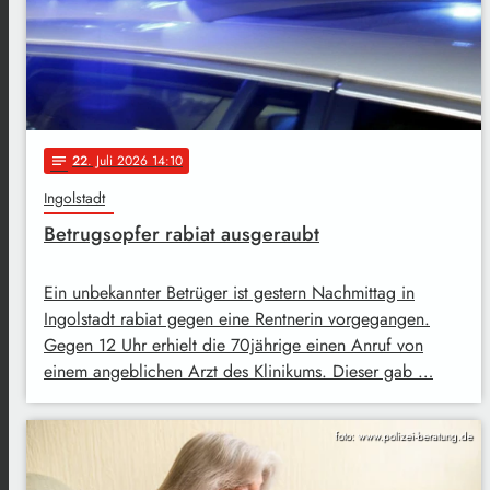
22
. Juli 2026 14:10
notes
Ingolstadt
Betrugsopfer rabiat ausgeraubt
Ein unbekannter Betrüger ist gestern Nachmittag in
Ingolstadt rabiat gegen eine Rentnerin vorgegangen.
Gegen 12 Uhr erhielt die 70jährige einen Anruf von
einem angeblichen Arzt des Klinikums. Dieser gab …
foto: www.polizei-beratung.de