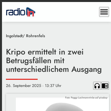
menu
Ingolstadt/ Rohrenfels
Kripo ermittelt in zwei
Betrugsfällen mit
unterschiedlichem Ausgang
headphones
chrome_reader_mode
26. September 2025
· 13:37 Uhr
Foto: Peggy Lachmann-Anke auf pixabay