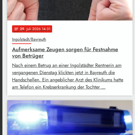
29
. Juli 2026 14:31
notes
Ingolstadt/Bayreuth
Aufmerksame Zeugen sorgen für Festnahme
von Betrüger
Nach einem Betrug an einer Ingolstädter Rentnerin am
vergangenen Dienstag klickten jetzt in Bayreuth die
Handschellen. Ein angeblicher Arzt des Klinikums hatte
am Telefon ein Krebserkrankung der Tochter …