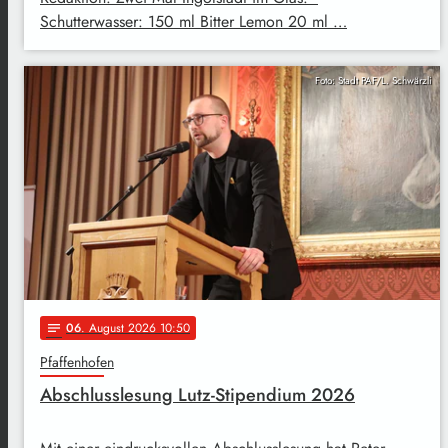
Schutterwasser: 150 ml Bitter Lemon 20 ml …
Foto: Stadt PAF/L. Schwärzli
06
. August 2026 10:50
notes
Pfaffenhofen
Abschlusslesung Lutz-Stipendium 2026