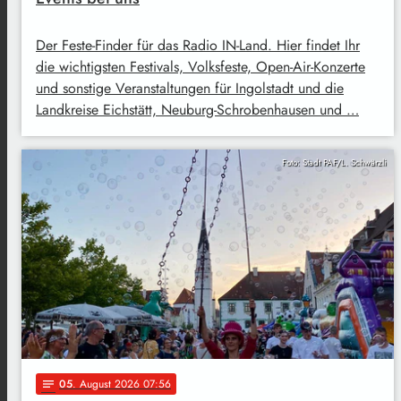
Der Feste-Finder für das Radio IN-Land. Hier findet Ihr
die wichtigsten Festivals, Volksfeste, Open-Air-Konzerte
und sonstige Veranstaltungen für Ingolstadt und die
Landkreise Eichstätt, Neuburg-Schrobenhausen und …
Foto: Stadt PAF/L. Schwärzli
05
. August 2026 07:56
notes