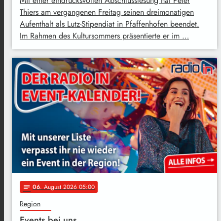
Mit einer eindrucksvollen Abschlusslesung hat Peter
Thiers am vergangenen Freitag seinen dreimonatigen
Aufenthalt als Lutz-Stipendiat in Pfaffenhofen beendet.
Im Rahmen des Kultursommers präsentierte er im …
06
. August 2026 05:00
notes
Region
Events bei uns