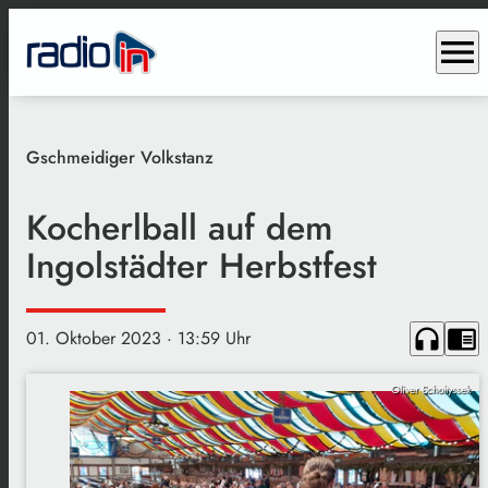
menu
Gschmeidiger Volkstanz
Kocherlball auf dem
Ingolstädter Herbstfest
headphones
chrome_reader_mode
01. Oktober 2023
· 13:59 Uhr
Oliver Scholtyssek