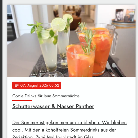
07
. August 2026 05:52
notes
Coole Drinks für laue Sommernächte
Schutterwasser & Nasser Panther
Der Sommer ist gekommen um zu bleiben. Wir bleiben
cool. Mit den alkoholfreien Sommerdrinks aus der
Redaktion. Zwei Mal Ingolstadt im Glas: