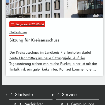
26
. Januar 2026 05:04
notes
Pfaffenhofen
Sitzung für Kreisausschuss
Der Kreisausschuss im Landkreis Pfaffenhofen startet
heute Nachmittag ins neue Sitzungsjahr. Auf der
Tagesordnung stehen zahlreiche Punkte, einer ist mit der
Ilmtalklinik ein guter bekannter. Konkret kommen die …
Startseite
Service
Nachrichten
Gastro Lounge