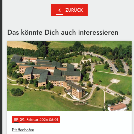
chevron_left
ZURÜCK
Das könnte Dich auch interessieren
09
. Februar 2026 05:01
notes
Pfaffenhofen