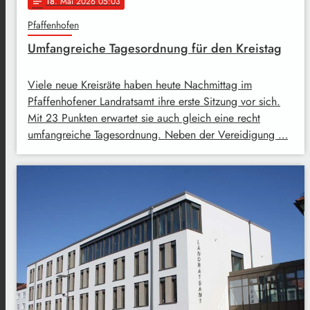
18
. Mai 2026 05:03
notes
Pfaffenhofen
Umfangreiche Tagesordnung für den Kreistag
Viele neue Kreisräte haben heute Nachmittag im
Pfaffenhofener Landratsamt ihre erste Sitzung vor sich.
Mit 23 Punkten erwartet sie auch gleich eine recht
umfangreiche Tagesordnung. Neben der Vereidigung …