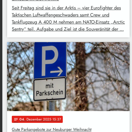
Seit Freitag sind sie in der Arktis – vier Eurofighter des
Taktischen Luftwaffengeschwaders samt Crew und
Tankflugzeug A 400 M nehmen am NATO-Einsatz „Arctic
Sentry“ teil. Aufgabe und Ziel ist die Souveränität der …
Foto: Alexander Fox auf pixabay
04
. Dezember 2025 15:37
notes
Gute Parkangebote zur Neuburger Weihnacht