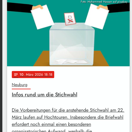
Foto: Mohammed Hassan auf pixabay
10
. März 2026 18:18
notes
Neuburg
Infos rund um die Stichwahl
Die Vorbereitungen für die anstehende Stichwahl am 22.
März laufen auf Hochtouren. Insbesondere die Briefwahl
erfordert noch einmal einen besonderen
organisatorischen Aufwand, weshalb die …