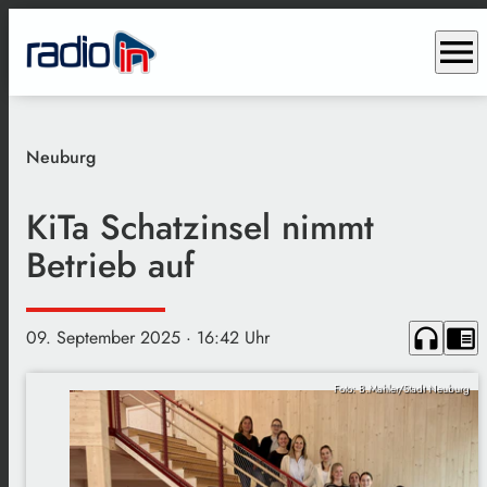
menu
Neuburg
KiTa Schatzinsel nimmt
Betrieb auf
headphones
chrome_reader_mode
09. September 2025
· 16:42 Uhr
Foto: B.Mahler/Stadt Neuburg