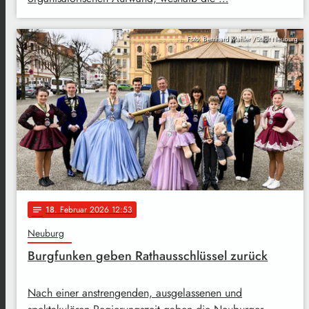
Foto: Bernhard Mahler /Stadt Neuburg
18
. Februar 2026 12:53
notes
Neuburg
Burgfunken geben Rathausschlüssel zurück
Nach einer anstrengenden, ausgelassenen und