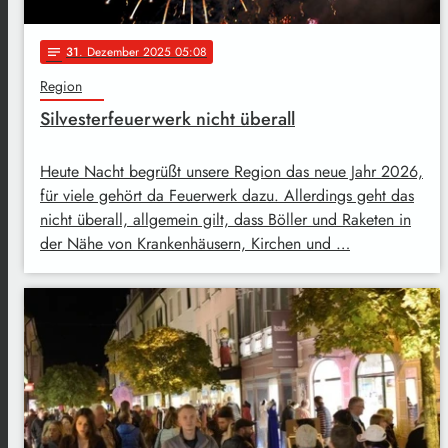
31
. Dezember 2025 05:08
notes
Region
Silvesterfeuerwerk nicht überall
Heute Nacht begrüßt unsere Region das neue Jahr 2026,
für viele gehört da Feuerwerk dazu. Allerdings geht das
nicht überall, allgemein gilt, dass Böller und Raketen in
der Nähe von Krankenhäusern, Kirchen und …