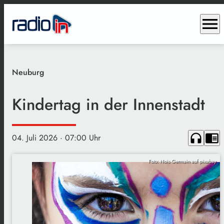
menu
Neuburg
Kindertag in der Innenstadt
headphones
chrome_reader_mode
04. Juli 2026
· 07:00 Uhr
Foto: Nois Germain auf pixabay