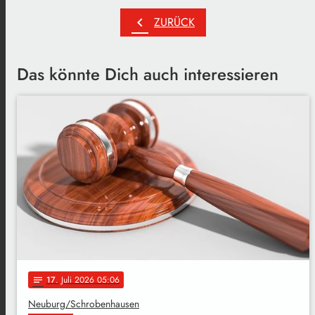
chevron_left
ZURÜCK
Das könnte Dich auch interessieren
17
. Juli 2026 05:06
notes
Neuburg/Schrobenhausen