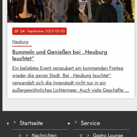
24
. September 2025 05:05
notes
Neuburg
Bummeln und Genießen bei „Neuburg
leuchtet“
Ein beliebtes Event verzaubert am kommenden Freitag
wieder die ganze Stadt. Bei „Neuburg leuchtet“
verwandelt sich die Innenstadt nicht nur in ein
außergewöhnliches Lichtermeer. Auch viele Geschäfte …
Startseite
Service
Nachrichten
Gastro Lounge