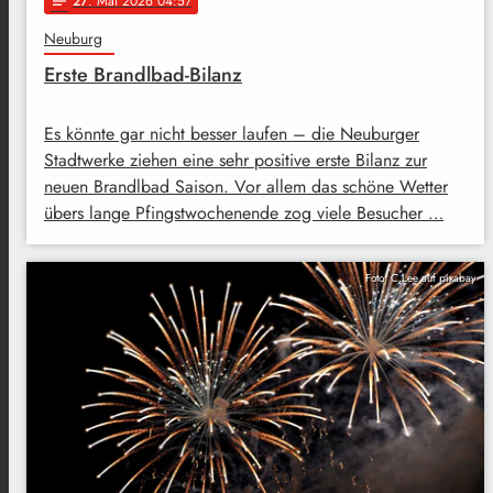
27
. Mai 2026 04:57
notes
Neuburg
Erste Brandlbad-Bilanz
Es könnte gar nicht besser laufen – die Neuburger
Stadtwerke ziehen eine sehr positive erste Bilanz zur
neuen Brandlbad Saison. Vor allem das schöne Wetter
übers lange Pfingstwochenende zog viele Besucher …
Foto: C.Lee auf pixabay