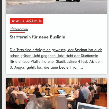
24
. Juli 2026 04:58
notes
Pfaffenhofen
Starttermin für neue Buslinie
Die Tests sind erfolgreich gewesen, der Stadtrat hat auch
schon grünes Licht gegeben. Jetzt steht der Starttermin
für die neue Pfaffenhofener Stadtbuslinie 4 fest. Ab dem
3. August geht’s los, die Linie bedient von …