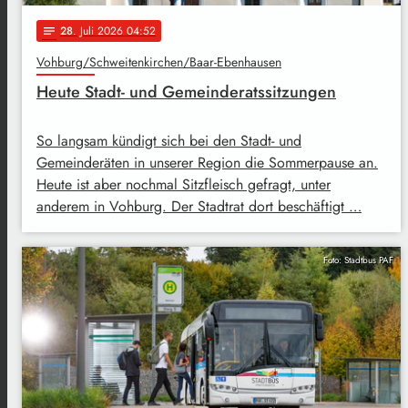
28
. Juli 2026 04:52
notes
Vohburg/Schweitenkirchen/Baar-Ebenhausen
Heute Stadt- und Gemeinderatssitzungen
So langsam kündigt sich bei den Stadt- und
Gemeinderäten in unserer Region die Sommerpause an.
Heute ist aber nochmal Sitzfleisch gefragt, unter
anderem in Vohburg. Der Stadtrat dort beschäftigt …
Foto: Stadtbus PAF