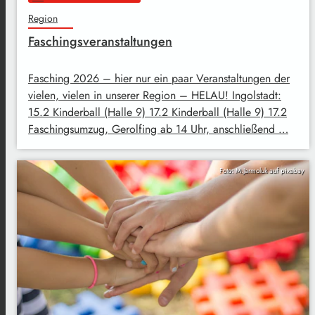
Region
Faschingsveranstaltungen
Fasching 2026 – hier nur ein paar Veranstaltungen der
vielen, vielen in unserer Region – HELAU! Ingolstadt:
15.2 Kinderball (Halle 9) 17.2 Kinderball (Halle 9) 17.2
Faschingsumzug, Gerolfing ab 14 Uhr, anschließend …
Foto: M.Jarmoluk auf pixabay