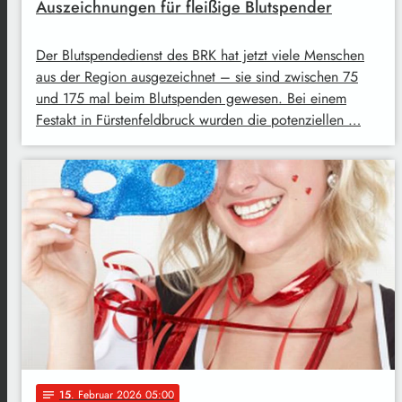
Auszeichnungen für fleißige Blutspender
Der Blutspendedienst des BRK hat jetzt viele Menschen
aus der Region ausgezeichnet – sie sind zwischen 75
und 175 mal beim Blutspenden gewesen. Bei einem
Festakt in Fürstenfeldbruck wurden die potenziellen …
15
. Februar 2026 05:00
notes