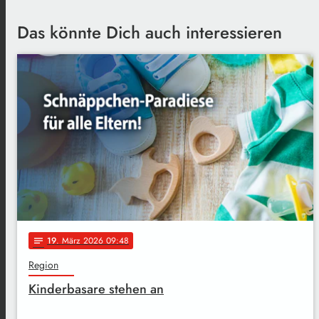
Das könnte Dich auch interessieren
19
. März 2026 09:48
notes
Region
Kinderbasare stehen an