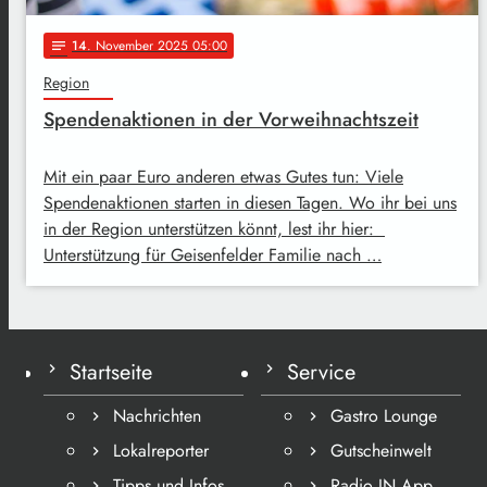
14
. November 2025 05:00
notes
Region
Spendenaktionen in der Vorweihnachtszeit
Mit ein paar Euro anderen etwas Gutes tun: Viele
Spendenaktionen starten in diesen Tagen. Wo ihr bei uns
in der Region unterstützen könnt, lest ihr hier:
Unterstützung für Geisenfelder Familie nach …
Startseite
Service
Nachrichten
Gastro Lounge
Lokalreporter
Gutscheinwelt
Tipps und Infos
Radio IN App