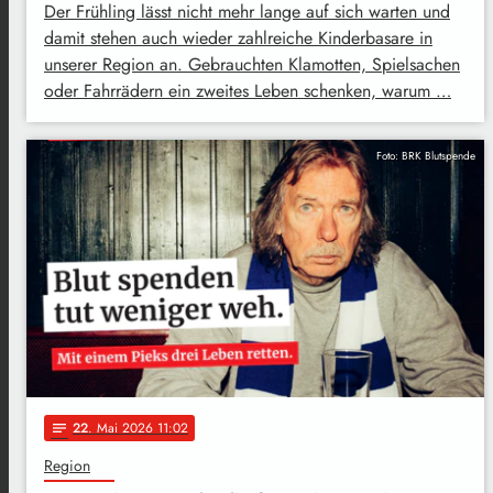
Der Frühling lässt nicht mehr lange auf sich warten und
damit stehen auch wieder zahlreiche Kinderbasare in
unserer Region an. Gebrauchten Klamotten, Spielsachen
oder Fahrrädern ein zweites Leben schenken, warum …
Foto: BRK Blutspende
22
. Mai 2026 11:02
notes
Region