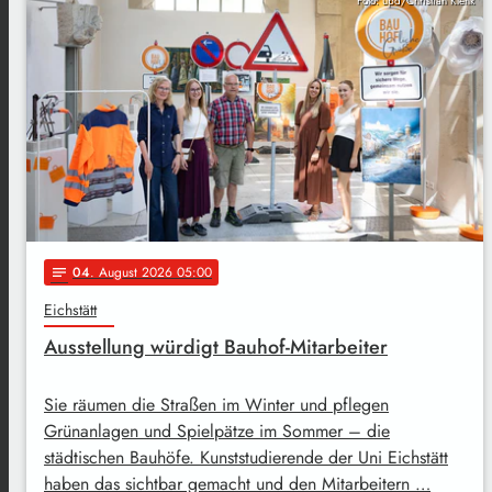
Foto: upd/Christian Klenk
04
. August 2026 05:00
notes
Eichstätt
Ausstellung würdigt Bauhof-Mitarbeiter
Sie räumen die Straßen im Winter und pflegen
Grünanlagen und Spielpätze im Sommer – die
städtischen Bauhöfe. Kunststudierende der Uni Eichstätt
haben das sichtbar gemacht und den Mitarbeitern …