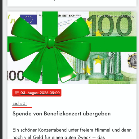
Foto: G.Altmann auf pixabay
03
. August 2026 05:00
notes
Eichstätt
Spende von Benefizkonzert übergeben
Ein schöner Konzertabend unter freiem Himmel und dann
noch viel Geld für einen guten Zweck – das