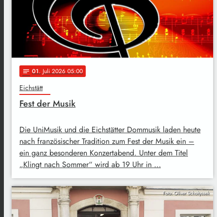
01
. Juli 2026 05:00
notes
Eichstätt
Fest der Musik
Die UniMusik und die Eichstätter Dommusik laden heute
nach französischer Tradition zum Fest der Musik ein –
ein ganz besonderen Konzertabend. Unter dem Titel
„Klingt nach Sommer“ wird ab 19 Uhr in …
Foto: Oliver Scholtyssek