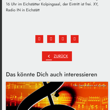
16 Uhr im Eichstätter Kolpingsaal, der Eintritt ist frei. XY,
Radio IN in Eichstätt
chevron_left
ZURÜCK
Das könnte Dich auch interessieren
Foto: Gerd Altmann auf pixabay