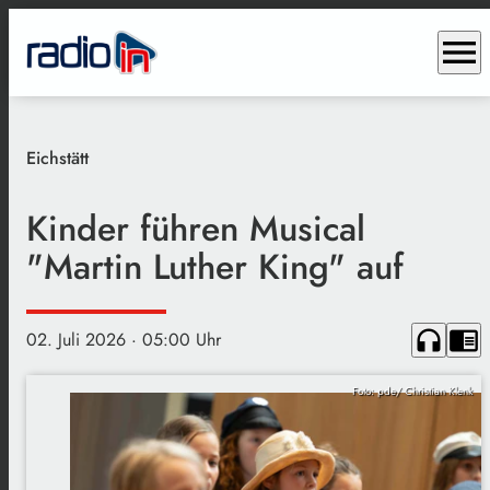
menu
Eichstätt
Kinder führen Musical
"Martin Luther King" auf
headphones
chrome_reader_mode
02. Juli 2026
· 05:00 Uhr
Foto: pde/ Christian Klenk