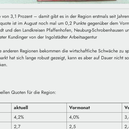
 von 3,1 Prozent – damit gibt es in der Region erstmals seit Jahre
nquote ist im August noch mal um 0,2 Punkte gegenüber dem Vorm
stadt und den Landkreisen Pfaffenhofen, Neuburg-Schrobenhausen u
ter Kundinger von der Ingolstädter Arbeitsagentur
e anderen Regionen bekommen die wirtschaftliche Schwäche zu sp
arkt hat sich lange robust gezeigt, kann es aber auf Dauer nicht s
ken.
uellen Quoten für die Region:
aktuell
Vormonat
Vo
4,2%
4,0%
3
2,7
2,5
2,