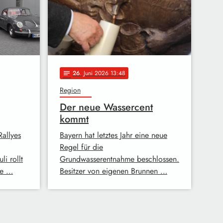
26
. Juni 2026 13:48
notes
Region
Der neue Wassercent
kommt
Rallyes
Bayern hat letztes Jahr eine neue
Regel für die
li rollt
Grundwasserentnahme beschlossen.
ie …
Besitzer von eigenen Brunnen …