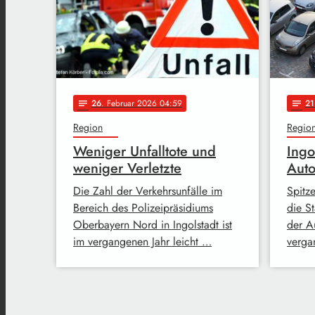
26
. Februar 2026 04:59
21
notes
notes
Region
Regio
Weniger Unfalltote und
Ingo
weniger Verletzte
Auto
Die Zahl der Verkehrsunfälle im
Spitze
Bereich des Polizeipräsidiums
die S
Oberbayern Nord in Ingolstadt ist
der A
im vergangenen Jahr leicht …
verga