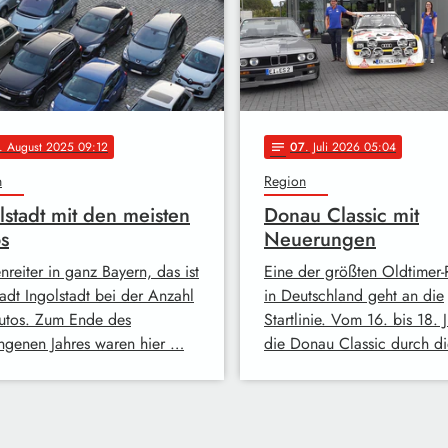
. August 2025 09:12
07
. Juli 2026 05:04
notes
n
Region
lstadt mit den meisten
Donau Classic mit
s
Neuerungen
nreiter in ganz Bayern, das ist
Eine der größten Oldtimer-
tadt Ingolstadt bei der Anzahl
in Deutschland geht an die
utos. Zum Ende des
Startlinie. Vom 16. bis 18. Ju
ngenen Jahres waren hier …
die Donau Classic durch d