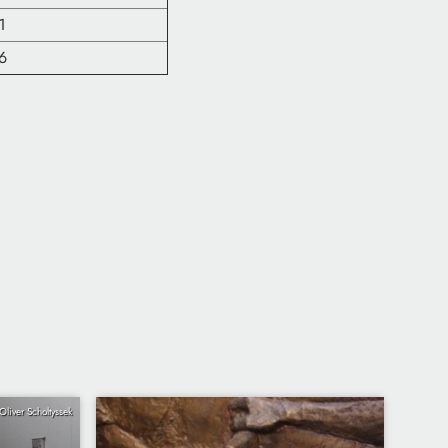
1
6
Oliver Scholtyssek