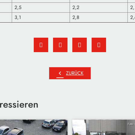
2,5
2,2
2,
3,1
2,8
2,
chevron_left
ZURÜCK
ressieren
Foto: pxhere.com
Foto: 