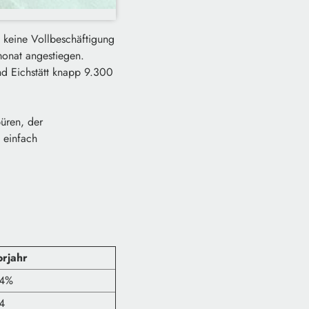
n keine Vollbeschäftigung
onat angestiegen.
nd Eichstätt knapp 9.300
üren, der
o einfach
rjahr
,4%
4