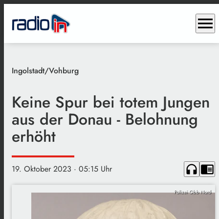
menu
Ingolstadt/Vohburg
Keine Spur bei totem Jungen
aus der Donau - Belohnung
erhöht
headphones
chrome_reader_mode
19. Oktober 2023
· 05:15 Uhr
Polizei Obb Nord