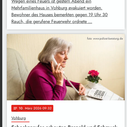
Wegen eines Feuers ist gestern Abend ein
Mehrfamilienhaus in Vohburg evakuiert worden.
Bewohner des Hauses bemerkten gegen 19 Uhr 30
Rauch, die gerufene Feuerwehr ordnete …
foto: www.polizei-beratung.de
10
. März 2026 09:32
notes
Vohburg