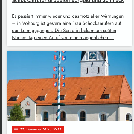
Schockanrufer erbeuten Bargeld und Schmuck
Es passiert immer wieder und das trotz aller Warnungen
– in Vohburg ist gestern eine Frau Schockanrufern auf
den Leim gegangen. Die Seniorin bekam am späten
Nachmittag einen Anruf von einem angeblichen …
22
. Dezember 2025 05:00
notes