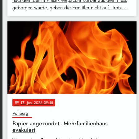
nachdem der in Plastik verpackte Körper aus dem Fluss
geborgen wurde, geben die Ermittler nicht auf. Trotz …
17
. Juni 2026 09:15
notes
Vohburg
Papier angezündet - Mehrfamilienhaus
evakuiert