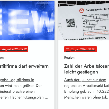
8
. August 2025 05:12
31
. Juli 2026 10:00
notes
ron
Region
stikfirma darf erweitern
Zahl der Arbeitslose
leicht gestiegen
roße Logistikfirma in
Auch der Juli hat auf dem
ron wird noch größer. Der
regionalen Arbeitsmarkt ke
nderat brachte einen
Erholung gebracht. 10.222
erten Flächennutzungsplan …
Menschen waren ohne Job,