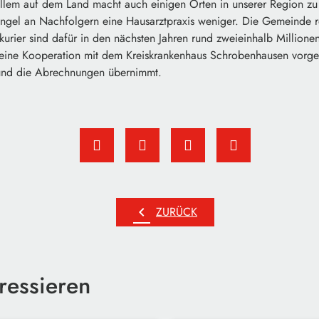
llem auf dem Land macht auch einigen Orten in unserer Region zu 
angel an Nachfolgern eine Hausarztpraxis weniger. Die Gemeinde re
urier sind dafür in den nächsten Jahren rund zweieinhalb Millione
 eine Kooperation mit dem Kreiskrankenhaus Schrobenhausen vorges
t und die Abrechnungen übernimmt.
chevron_left
ZURÜCK
ressieren