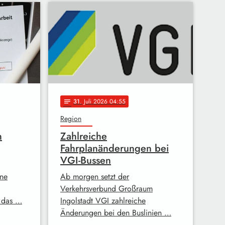
31
. Juli 2026 04:55
notes
Region
n
Zahlreiche
Fahrplanänderungen bei
VGI-Bussen
ine
Ab morgen setzt der
Verkehrsverbund Großraum
 das …
Ingolstadt VGI zahlreiche
Änderungen bei den Buslinien …