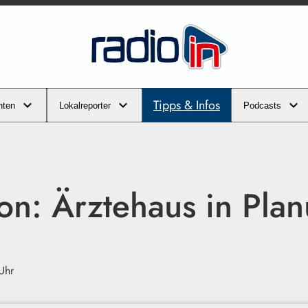
Tipps & Infos
hten
Lokalreporter
Podcasts
ron: Ärztehaus in Pla
Uhr