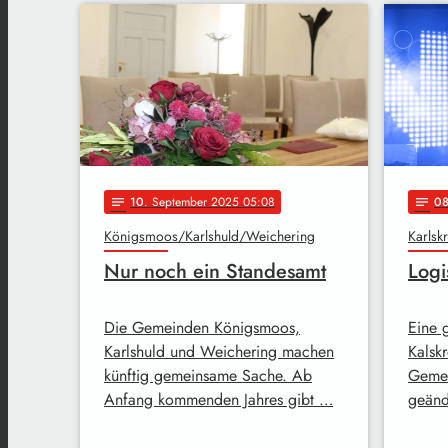
10
. September 2025 05:08
0
notes
notes
Königsmoos/Karlshuld/Weichering
Karlsk
Nur noch ein Standesamt
Logi
Die Gemeinden Königsmoos,
Eine g
Karlshuld und Weichering machen
Kalsk
künftig gemeinsame Sache. Ab
Gemei
Anfang kommenden Jahres gibt …
geänd