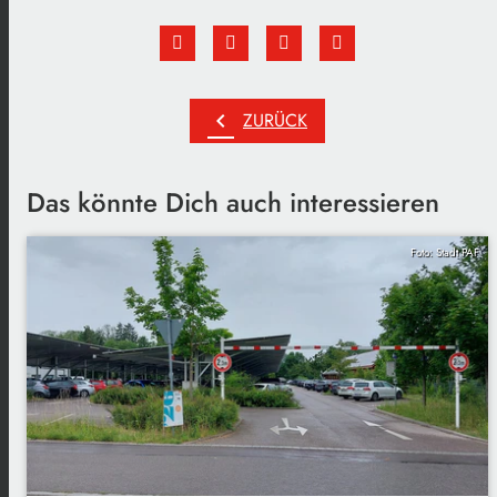
chevron_left
ZURÜCK
Das könnte Dich auch interessieren
Foto: Stadt PAF