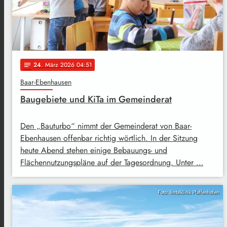
24
. März 2026 04:51
notes
Baar-Ebenhausen
Baugebiete und KiTa im Gemeinderat
Den „Bauturbo“ nimmt der Gemeinderat von Baar-
Ebenhausen offenbar richtig wörtlich. In der Sitzung
heute Abend stehen einige Bebauungs- und
Flächennutzungspläne auf der Tagesordnung. Unter …
Foto: Ilmtalklinik Pfaffenhofen