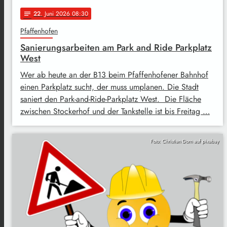
22
. Juni 2026 08:30
notes
Pfaffenhofen
Sanierungsarbeiten am Park and Ride Parkplatz
West
Wer ab heute an der B13 beim Pfaffenhofener Bahnhof
einen Parkplatz sucht, der muss umplanen. Die Stadt
saniert den Park-and-Ride-Parkplatz West. Die Fläche
zwischen Stockerhof und der Tankstelle ist bis Freitag …
Foto: Christian Dorn auf pixabay