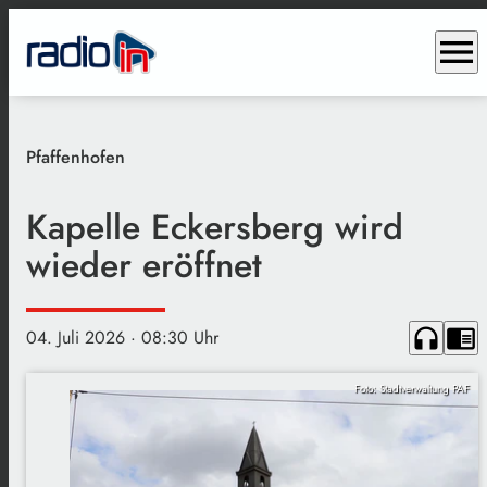
menu
Pfaffenhofen
Kapelle Eckersberg wird
wieder eröffnet
headphones
chrome_reader_mode
04. Juli 2026
· 08:30 Uhr
Foto: Stadtverwaltung PAF