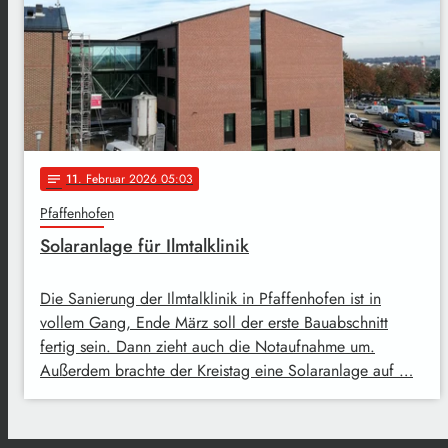
11
. Februar 2026 05:03
notes
Pfaffenhofen
Solaranlage für Ilmtalklinik
Die Sanierung der Ilmtalklinik in Pfaffenhofen ist in
vollem Gang, Ende März soll der erste Bauabschnitt
fertig sein. Dann zieht auch die Notaufnahme um.
Außerdem brachte der Kreistag eine Solaranlage auf …