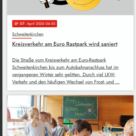
07
. April 2026 04:55
notes
Schweitenkirchen
Kreisverkehr am Euro Rastpark wird saniert
Die Straße vom Kreisverkehr am Euro-Rastpark
Schweitenkirchen bis zum Autobahnanschluss hat im
vergangenen Winter sehr gelitten. Durch viel LKW-
Verkehr und den häufigen Wechsel von Frost- und …