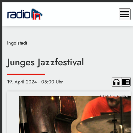
menu
Ingolstadt
Junges Jazzfestival
headphones
chrome_reader_mode
19. April 2024
· 05:00 Uhr
Foto: Tatlin auf pixabay