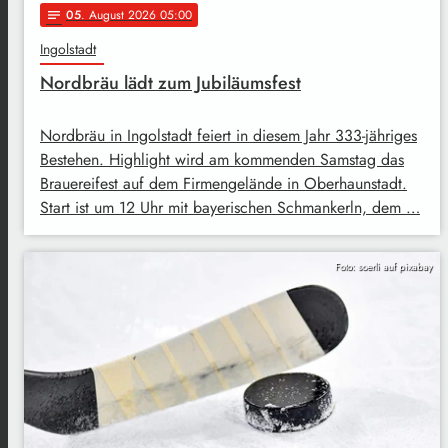
05
. August 2026 05:00
notes
Ingolstadt
Nordbräu lädt zum Jubiläumsfest
Nordbräu in Ingolstadt feiert in diesem Jahr 333-jähriges
Bestehen. Highlight wird am kommenden Samstag das
Brauereifest auf dem Firmengelände in Oberhaunstadt.
Start ist um 12 Uhr mit bayerischen Schmankerln, dem …
Foto: soerli auf pixabay