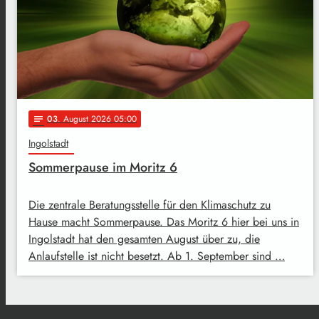
03
. August 2026 05:00
notes
Ingolstadt
Sommerpause im Moritz 6
Die zentrale Beratungsstelle für den Klimaschutz zu
Hause macht Sommerpause. Das Moritz 6 hier bei uns in
Ingolstadt hat den gesamten August über zu, die
Anlaufstelle ist nicht besetzt. Ab 1. September sind …