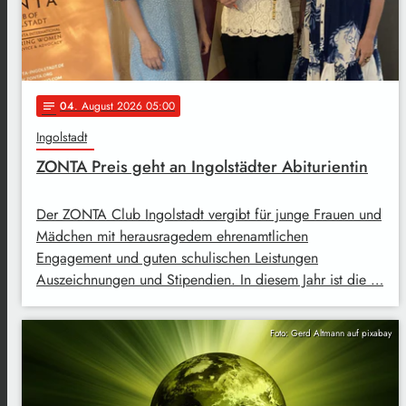
04
. August 2026 05:00
notes
Ingolstadt
ZONTA Preis geht an Ingolstädter Abiturientin
Der ZONTA Club Ingolstadt vergibt für junge Frauen und
Mädchen mit herausragedem ehrenamtlichen
Engagement und guten schulischen Leistungen
Auszeichnungen und Stipendien. In diesem Jahr ist die …
Foto: Gerd Altmann auf pixabay