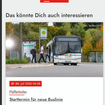
Das könnte Dich auch interessieren
Foto: Stadtbus PAF
24
. Juli 2026 04:58
notes
Pfaffenhofen
Starttermin für neue Buslinie