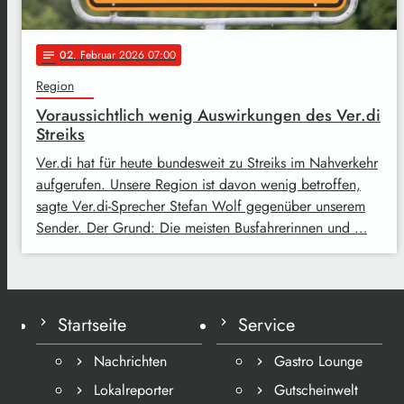
02
. Februar 2026 07:00
notes
Region
Voraussichtlich wenig Auswirkungen des Ver.di
Streiks
Ver.di hat für heute bundesweit zu Streiks im Nahverkehr
aufgerufen. Unsere Region ist davon wenig betroffen,
sagte Ver.di-Sprecher Stefan Wolf gegenüber unserem
Sender. Der Grund: Die meisten Busfahrerinnen und …
Startseite
Service
Nachrichten
Gastro Lounge
Lokalreporter
Gutscheinwelt