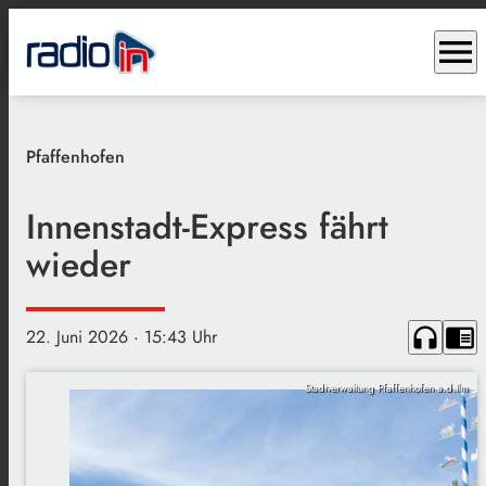
menu
Pfaffenhofen
Innenstadt-Express fährt
wieder
headphones
chrome_reader_mode
22. Juni 2026
· 15:43 Uhr
Stadtverwaltung Pfaffenhofen a.d.Ilm