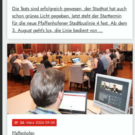
Die Tests sind erfolgreich gewesen, der Stadtrat hat auch
schon grünes Licht gegeben. Jetzt steht der Starttermin
für die neue Pfaffenhofener Stadtbuslinie 4 fest. Ab dem
3. August geht’s los, die Linie bedient von …
26
. März 2026 09:00
notes
Pfaffenhofen