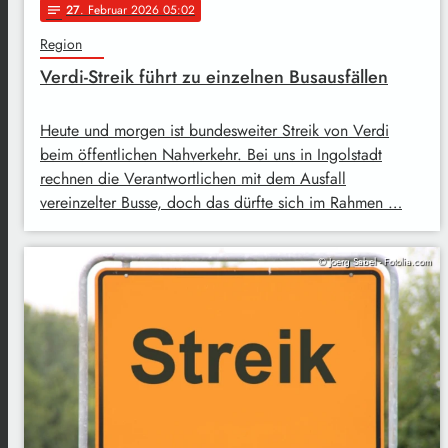
27
. Februar 2026 05:02
notes
Region
Verdi-Streik führt zu einzelnen Busausfällen
Heute und morgen ist bundesweiter Streik von Verdi
beim öffentlichen Nahverkehr. Bei uns in Ingolstadt
rechnen die Verantwortlichen mit dem Ausfall
vereinzelter Busse, doch das dürfte sich im Rahmen …
© Joerg Sabel - Fotolia.com