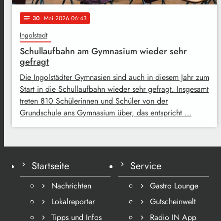
30
. Mai 2026 06:43
notes
Ingolstadt
Schullaufbahn am Gymnasium wieder sehr
gefragt
Die Ingolstädter Gymnasien sind auch in diesem Jahr zum
Start in die Schullaufbahn wieder sehr gefragt. Insgesamt
treten 810 Schülerinnen und Schüler von der
Grundschule ans Gymnasium über, das entspricht …
Startseite
Service
Nachrichten
Gastro Lounge
Lokalreporter
Gutscheinwelt
Tipps und Infos
Radio IN App