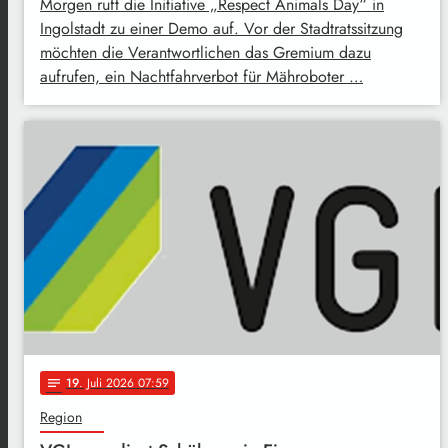
Morgen ruft die Initiative „Respect Animals Day“ in
Ingolstadt zu einer Demo auf. Vor der Stadtratssitzung
möchten die Verantwortlichen das Gremium dazu
aufrufen, ein Nachtfahrverbot für Mähroboter …
19
. Juli 2026 07:59
notes
Region