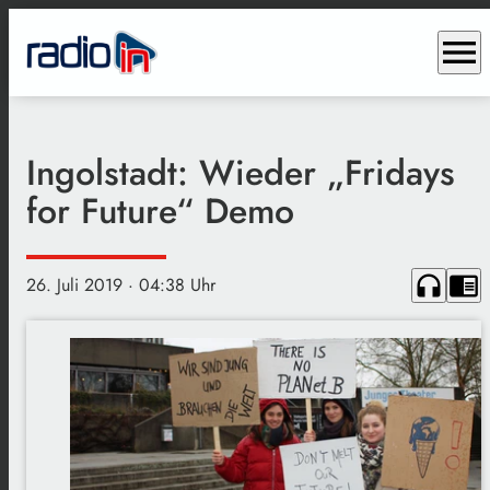
menu
Ingolstadt: Wieder „Fridays
for Future“ Demo
headphones
chrome_reader_mode
26. Juli 2019
· 04:38 Uhr