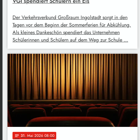
VGI spendiert Schülern ein Eis
Der Verkehrsverbund Großraum Ingolstadt sorgt in den
Tagen vor dem Beginn der Sommerferien für Abkühlung.
Als kleines Dankeschön spendiert das Unternehmen
Schülerinnen und Schülern auf dem Weg zur Schule …
31
. Mai 2026 08:00
notes