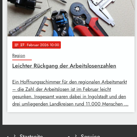
27
. Februar 2026 10:00
notes
Region
Leichter Rückgang der Arbeitslosenzahlen
Ein Hoffnungsschimmer für den regionalen Arbeitsmarkt
– die Zahl der Arbeitslosen ist im Februar leicht
gesunken. Insgesamt waren dabei in Ingolstadt und den
drei umliegenden Landkreisen rund 11.000 Menschen …
Startseite
Service