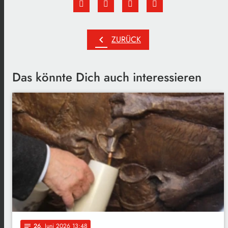
chevron_left
ZURÜCK
Das könnte Dich auch interessieren
26
. Juni 2026 13:48
notes