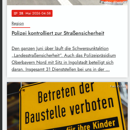
28
. Mai 2026 04:58
notes
Region
Polizei kontrolliert zur Straßensicherheit
Den ganzen Juni über läuft die Schwerpunktaktion
„Landesstraßensicherheit“. Auch das Polizeipräsidium
Oberbayern Nord mit Sitz in Ingolstadt beteiligt sich
daran. Insgesamt 31 Dienststellen bei uns in der …
Foto: IG Bau