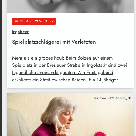
11
. April 2026 10:39
notes
Ingolstadt
Spielplatzschlägerei mit Verletzten
Mehr als ein grobes Foul: Beim Bolzen auf einem
Spielplatz in der Breslauer Straße in Ingolstadt sind zwei
Jugendliche aneinandergeraten. Am Freitagabend
eskalierte ein Streit zwischen Beiden. Ein 14-jähriger …
foto: www.polizei-beratung.de