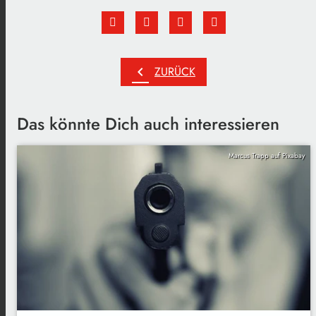
chevron_left
ZURÜCK
Das könnte Dich auch interessieren
Marcus Trapp auf Pixabay