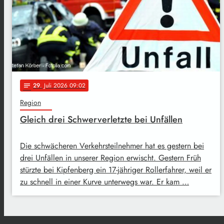
29
. Juli 2026 09:02
notes
Region
Gleich drei Schwerverletzte bei Unfällen
Die schwächeren Verkehrsteilnehmer hat es gestern bei
drei Unfällen in unserer Region erwischt. Gestern Früh
stürzte bei Kipfenberg ein 17-jähriger Rollerfahrer, weil er
zu schnell in einer Kurve unterwegs war. Er kam …