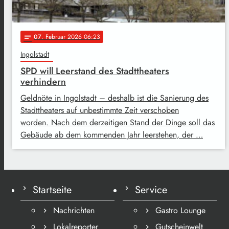
07
. Februar 2026 06:23
notes
Ingolstadt
SPD will Leerstand des Stadttheaters
verhindern
Geldnöte in Ingolstadt – deshalb ist die Sanierung des
Stadttheaters auf unbestimmte Zeit verschoben
worden. Nach dem derzeitigen Stand der Dinge soll das
Gebäude ab dem kommenden Jahr leerstehen, der …
Startseite
Service
Nachrichten
Gastro Lounge
Lokalreporter
Gutscheinwelt