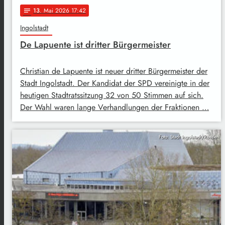
13
. Mai 2026 17:42
notes
Ingolstadt
De Lapuente ist dritter Bürgermeister
Christian de Lapuente ist neuer dritter Bürgermeister der
Stadt Ingolstadt. Der Kandidat der SPD vereinigte in der
heutigen Stadtratssitzung 32 von 50 Stimmen auf sich.
Der Wahl waren lange Verhandlungen der Fraktionen …
Foto: Stadt Ingolstadt/Rössle