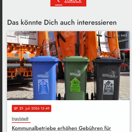
chevron_left
ZURÜCK
Das könnte Dich auch interessieren
Foto: INKB
21
. Juli 2026 13:49
notes
Ingolstadt
Kommunalbetriebe erhöhen Gebühren für