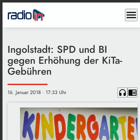
menu
Ingolstadt: SPD und BI
gegen Erhöhung der KiTa-
Gebühren
headphones
chrome_reader_mode
16. Januar 2018
· 17:33 Uhr