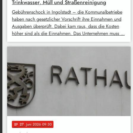
Trinkwasser, Müll und Straßenreinigung
Gebührenschock in Ingolstadt – die Kommunalbetriebe
haben nach gesetzlicher Vorschrift ihre Einnahmen und
Ausgaben überprüft. Dabei kam raus, dass die Kosten
höher sind als die Einnahmen. Das Unternehmen muss …
27
. Juni 2026 09:30
notes