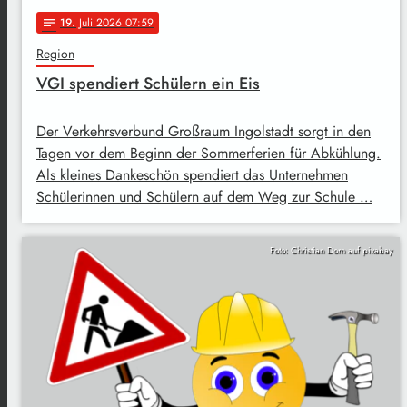
19
. Juli 2026 07:59
notes
Region
VGI spendiert Schülern ein Eis
Der Verkehrsverbund Großraum Ingolstadt sorgt in den
Tagen vor dem Beginn der Sommerferien für Abkühlung.
Als kleines Dankeschön spendiert das Unternehmen
Schülerinnen und Schülern auf dem Weg zur Schule …
Foto: Christian Dorn auf pixabay