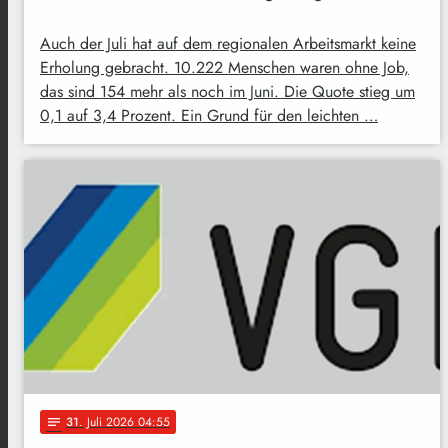
Auch der Juli hat auf dem regionalen Arbeitsmarkt keine
Erholung gebracht. 10.222 Menschen waren ohne Job,
das sind 154 mehr als noch im Juni. Die Quote stieg um
0,1 auf 3,4 Prozent. Ein Grund für den leichten …
31
. Juli 2026 04:55
notes