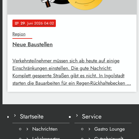
29
. Juni 2026 04:02
notes
Region
Neue Baustellen
Verkehrsteilnehmer müssen sich ab heute auf einige
Einschränkungen einstellen. Die gute Nachricht:
Komplett gesperrte Straßen gibt es nicht. In Ingolstadt
starten die Bauarbeiten für ein Regen-Rückhaltebecken …
Startseite
Service
Nachrichten
Gastro Lounge
Lokalreporter
Gutscheinwelt