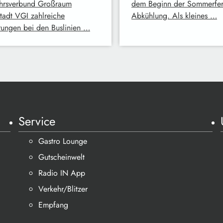
hrsverbund Großraum
dem Beginn der Sommerferi
stadt VGI zahlreiche
Abkühlung. Als kleines …
ungen bei den Buslinien …
Service
Gastro Lounge
Gutscheinwelt
Radio IN App
Verkehr/Blitzer
Empfang