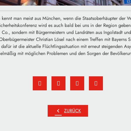
n kennt man meist aus München, wenn die Staatsoberhäupter der 
icherheitskonferenz wird es auch bald bei uns in der Region gebe
 Co., sondern mit Bürgermeistern und Landräten aus Ingolstadt u
berbügermeister Christian Lösel nach einem Treffen mit Bayerns So
dafür ist die aktuelle Flüchtlingssituation mit erneut steigenden A
egelmäßig mit möglichen Problemen und den Sorgen der Bevölkerun
chevron_left
ZURÜCK