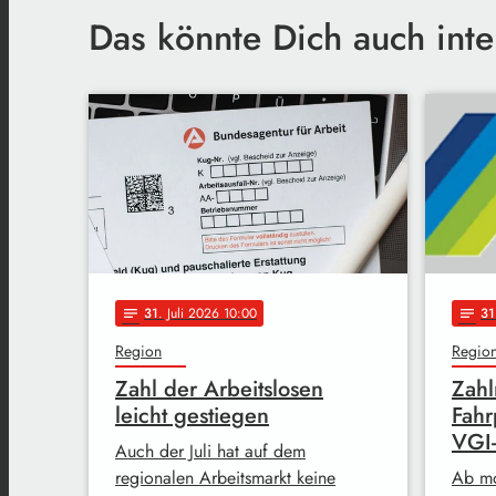
Das könnte Dich auch inte
31
. Juli 2026 10:00
31
notes
notes
Region
Regio
Zahl der Arbeitslosen
Zahl
leicht gestiegen
Fahr
VGI
Auch der Juli hat auf dem
regionalen Arbeitsmarkt keine
Ab mo