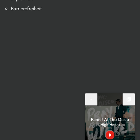
Barrierefreiheit
expand_more
library_music
Panic! At The Disco
High Hopes
play_arrow