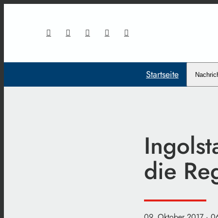
Startseite
Nachric
Ingolst
die Re
09. Oktober 2017
· 0