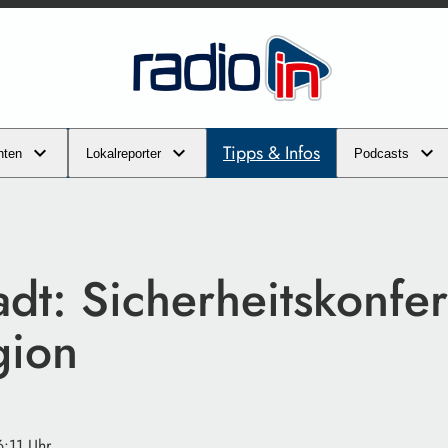
Tipps & Infos
hten
Lokalreporter
Podcasts
adt: Sicherheitskonfe
gion
6:11 Uhr