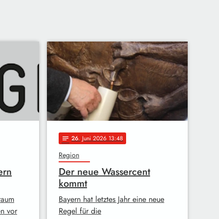
26
. Juni 2026 13:48
notes
Region
ern
Der neue Wassercent
kommt
raum
Bayern hat letztes Jahr eine neue
en vor
Regel für die