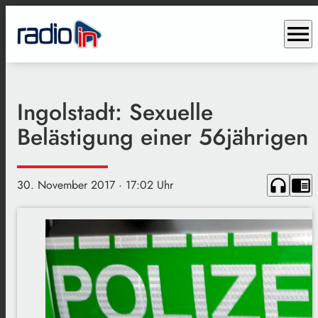
menu
Ingolstadt: Sexuelle
Belästigung einer 56jährigen
headphones
chrome_reader_mode
30. November 2017
· 17:02 Uhr