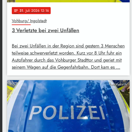
31
. Juli 2026 12:16
notes
Vohburg/ Ingolstadt
3 Verletzte bei zwei Unfällen
Bei zwei Unfällen in der Region sind gestern 3 Menschen
teilweise schwerverletzt worden. Kurz vor 8 Uhr fuhr ein
Autofahrer durch das Vohburger Stadttor und geriet mit
seinem Wagen auf die Gegenfahrbahn. Dort kam es …
Foto: Radio IN