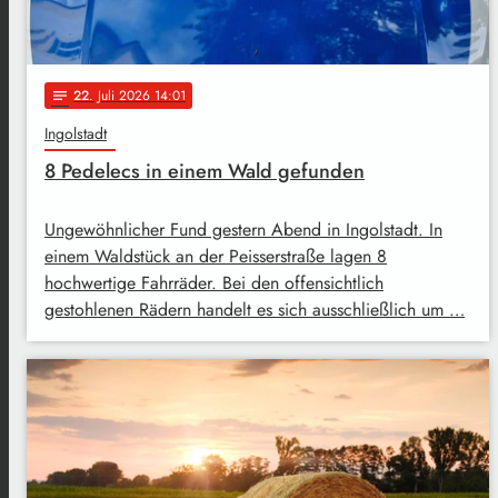
22
. Juli 2026 14:01
notes
Ingolstadt
8 Pedelecs in einem Wald gefunden
Ungewöhnlicher Fund gestern Abend in Ingolstadt. In
einem Waldstück an der Peisserstraße lagen 8
hochwertige Fahrräder. Bei den offensichtlich
gestohlenen Rädern handelt es sich ausschließlich um …