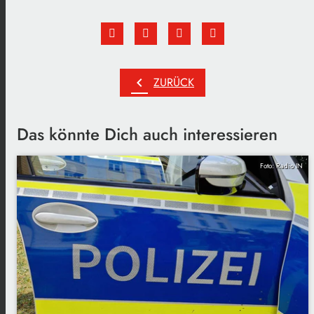
chevron_left
ZURÜCK
Das könnte Dich auch interessieren
Foto: Radio IN