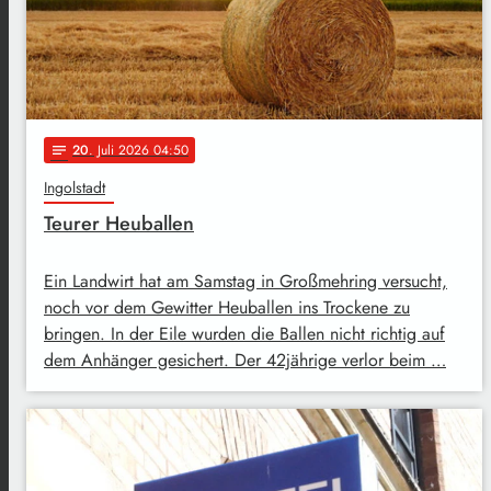
20
. Juli 2026 04:50
notes
Ingolstadt
Teurer Heuballen
Ein Landwirt hat am Samstag in Großmehring versucht,
noch vor dem Gewitter Heuballen ins Trockene zu
bringen. In der Eile wurden die Ballen nicht richtig auf
dem Anhänger gesichert. Der 42jährige verlor beim …