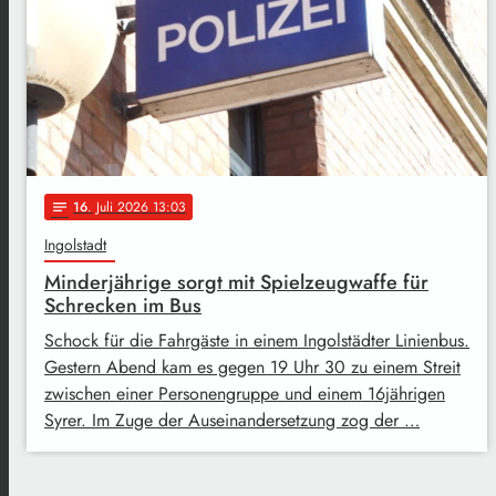
16
. Juli 2026 13:03
notes
Ingolstadt
Minderjährige sorgt mit Spielzeugwaffe für
Schrecken im Bus
Schock für die Fahrgäste in einem Ingolstädter Linienbus.
Gestern Abend kam es gegen 19 Uhr 30 zu einem Streit
zwischen einer Personengruppe und einem 16jährigen
Syrer. Im Zuge der Auseinandersetzung zog der …