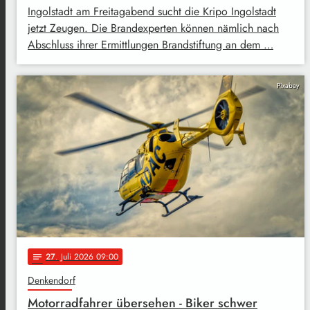
Ingolstadt am Freitagabend sucht die Kripo Ingolstadt
jetzt Zeugen. Die Brandexperten können nämlich nach
Abschluss ihrer Ermittlungen Brandstiftung an dem …
Pixabay
27
. Juli 2026 09:00
notes
Denkendorf
Motorradfahrer übersehen - Biker schwer