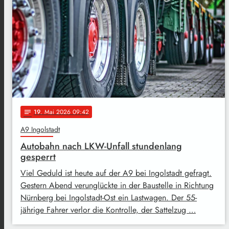
19
. Mai 2026 09:42
notes
A9 Ingolstadt
Autobahn nach LKW-Unfall stundenlang
gesperrt
Viel Geduld ist heute auf der A9 bei Ingolstadt gefragt.
Gestern Abend verunglückte in der Baustelle in Richtung
Nürnberg bei Ingolstadt-Ost ein Lastwagen. Der 55-
jährige Fahrer verlor die Kontrolle, der Sattelzug …