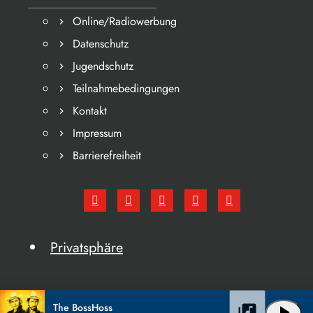
Online/Radiowerbung
Datenschutz
Jugendschutz
Teilnahmebedingungen
Kontakt
Impressum
Barrierefreiheit
Privatsphäre
The BossHoss
library_music
play_arrow