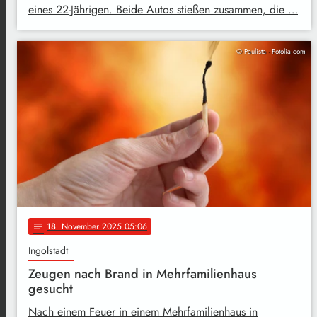
eines 22-Jährigen. Beide Autos stießen zusammen, die …
© Paulista - Fotolia.com
18
. November 2025 05:06
notes
Ingolstadt
Zeugen nach Brand in Mehrfamilienhaus
gesucht
Nach einem Feuer in einem Mehrfamilienhaus in