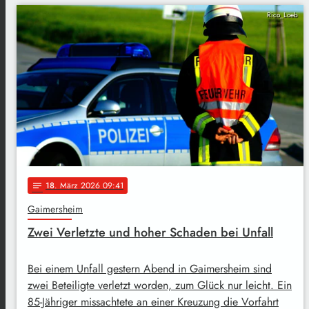
Rico_Loeb
18
. März 2026 09:41
notes
Gaimersheim
Zwei Verletzte und hoher Schaden bei Unfall
Bei einem Unfall gestern Abend in Gaimersheim sind
zwei Beteiligte verletzt worden, zum Glück nur leicht. Ein
85-Jähriger missachtete an einer Kreuzung die Vorfahrt