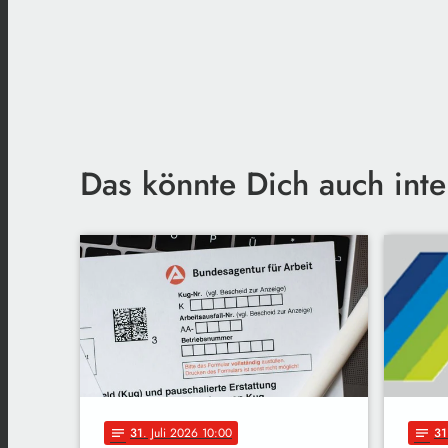
Das könnte Dich auch inte
31
. Juli 2026 10:00
31
notes
notes