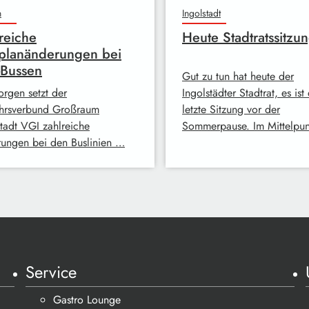
n
Ingolstadt
reiche
Heute Stadtratssitzu
planänderungen bei
-Bussen
Gut zu tun hat heute der
rgen setzt der
Ingolstädter Stadtrat, es ist
hrsverbund Großraum
letzte Sitzung vor der
stadt VGI zahlreiche
Sommerpause. Im Mittelpu
ungen bei den Buslinien …
Service
Gastro Lounge