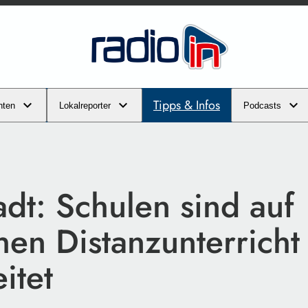
Tipps & Infos
hten
Lokalreporter
Podcasts
adt: Schulen sind auf
hen Distanzunterricht
itet