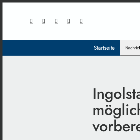
Startseite
Nachric
Ingolst
möglic
vorbere