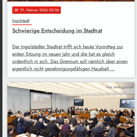
11
. Februar 2026 05:06
notes
Ingolstadt
Schwierige Entscheidung im Stadtrat
Der Ingolstädter Stadtrat trifft sich heute Vormittag zur
ersten Sitzung im neuen Jahr und die hat es gleich
ordentlich in sich. Das Gremium soll nämlich über einen
eigentlich nicht genehmigungsfähigen Haushalt …
Foto: Stadt Ingolstadt