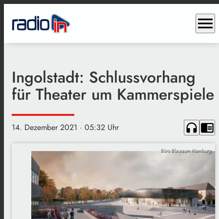
menu
Ingolstadt: Schlussvorhang
für Theater um Kammerspiele
headphones
chrome_reader_mode
14. Dezember 2021
· 05:32 Uhr
Büro Blauraum Hamburg