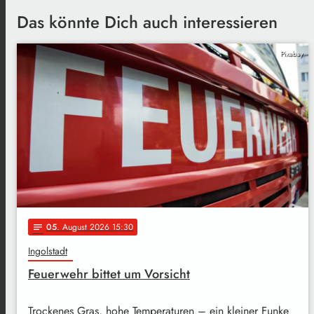
Das könnte Dich auch interessieren
Pixabay
05
. August 2026 15:30
notes
Ingolstadt
Feuerwehr bittet um Vorsicht
Trockenes Gras, hohe Temperaturen – ein kleiner Funke