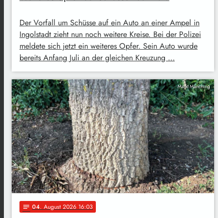
Der Vorfall um Schüsse auf ein Auto an einer Ampel in
Ingolstadt zieht nun noch weitere Kreise. Bei der Polizei
meldete sich jetzt ein weiteres Opfer. Sein Auto wurde
bereits Anfang Juli an der gleichen Kreuzung …
Markt Manching
04
. August 2026 16:03
notes