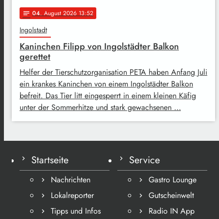
04
. August 2026 13:52
notes
Ingolstadt
Kaninchen Filipp von Ingolstädter Balkon
gerettet
Helfer der Tierschutzorganisation PETA haben Anfang Juli
ein krankes Kaninchen von einem Ingolstädter Balkon
befreit. Das Tier litt eingesperrt in einem kleinen Käfig
unter der Sommerhitze und stark gewachsenen …
Startseite
Service
Nachrichten
Gastro Lounge
Lokalreporter
Gutscheinwelt
Tipps und Infos
Radio IN App