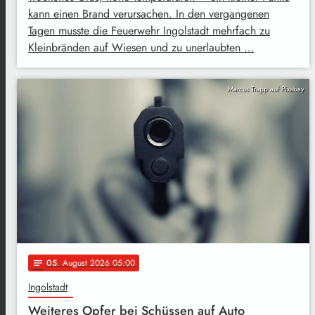
kann einen Brand verursachen. In den vergangenen
Tagen musste die Feuerwehr Ingolstadt mehrfach zu
Kleinbränden auf Wiesen und zu unerlaubten …
Marcus Trapp auf Pixabay
05
. August 2026 05:00
notes
Ingolstadt
Weiteres Opfer bei Schüssen auf Auto