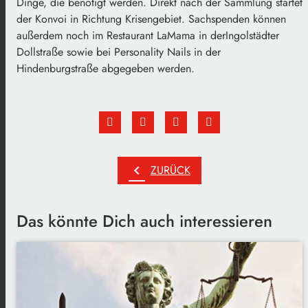
Dinge, die benötigt werden. Direkt nach der Sammlung startet
der Konvoi in Richtung Krisengebiet. Sachspenden können
außerdem noch im Restaurant LaMama in derIngolstädter
Dollstraße sowie bei Personality Nails in der
Hindenburgstraße abgegeben werden.
chevron_left
ZURÜCK
Das könnte Dich auch interessieren