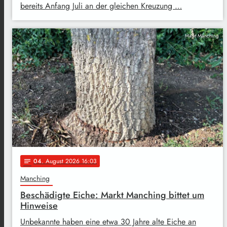
bereits Anfang Juli an der gleichen Kreuzung …
Markt Manching
04
. August 2026 16:03
notes
Manching
Beschädigte Eiche: Markt Manching bittet um
Hinweise
Unbekannte haben eine etwa 30 Jahre alte Eiche an