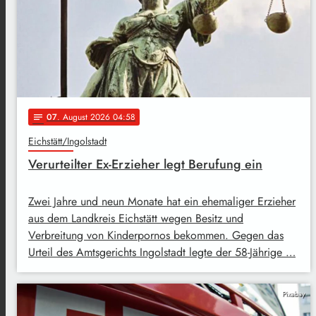
07
. August 2026 04:58
notes
Eichstätt/Ingolstadt
Verurteilter Ex-Erzieher legt Berufung ein
Zwei Jahre und neun Monate hat ein ehemaliger Erzieher
aus dem Landkreis Eichstätt wegen Besitz und
Verbreitung von Kinderpornos bekommen. Gegen das
Urteil des Amtsgerichts Ingolstadt legte der 58-Jährige …
Pixabay