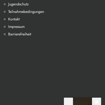
Jugendschutz
Teilnahmebedingungen
Kontakt
Impressum
Barrierefreiheit
expand_more
library_music