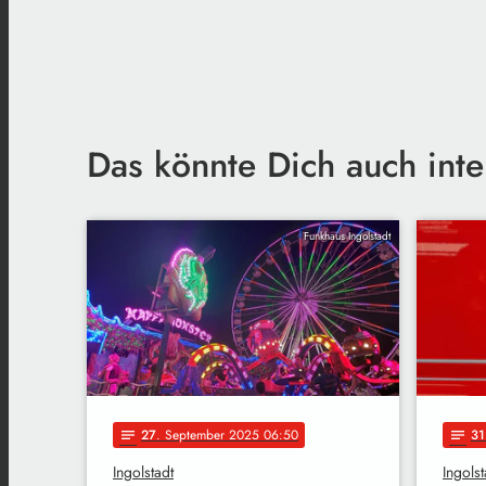
Das könnte Dich auch inte
Funkhaus Ingolstadt
27
. September 2025 06:50
31
notes
notes
Ingolstadt
Ingolst