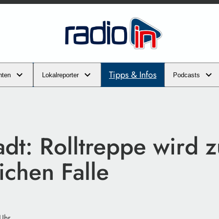
Tipps & Infos
hten
Lokalreporter
Podcasts
adt: Rolltreppe wird z
ichen Falle
 Uhr