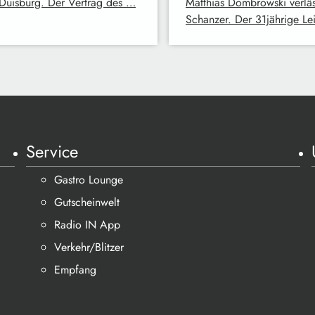
uisburg. Der Vertrag des …
Matthias Dombrowski verläs
Schanzer. Der 31jährige Le
Service
Gastro Lounge
Gutscheinwelt
Radio IN App
Verkehr/Blitzer
Empfang