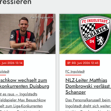
ressieren
Foto: FC Ingolstadt 04
. Juni 2026 13:14
03
. Juni 2026 12:45
notes
olstadt
FC Ingolstadt
schkow wechselt zum
NLZ-Leiter Matthias
konkurrenten Duisburg
Dombrowski verlässt
Schanzer
ist es raus – Ingolstadts
lfeldspieler Max Besuschkow
Das Personalkarussell beim
elt zum Liga-Konkurrenten
Ingolstadt dreht sich weiter