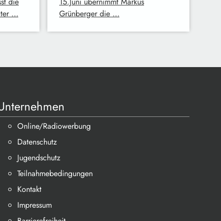
st die
15.Juni übernimmt Markus
iter …
Grünberger die …
Unternehmen
Online/Radiowerbung
Datenschutz
Jugendschutz
Teilnahmebedingungen
Kontakt
Impressum
Barrierefreiheit