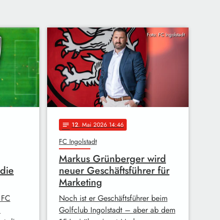
Foto: FC Ingolstadt
12
. Mai 2026 14:46
notes
FC Ingolstadt
Markus Grünberger wird
 die
neuer Geschäftsführer für
Marketing
 FC
Noch ist er Geschäftsführer beim
:
Golfclub Ingolstadt – aber ab dem