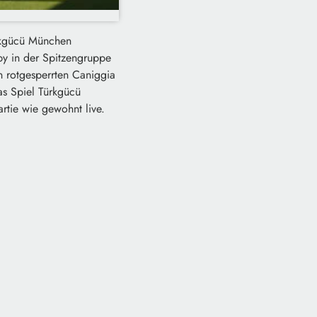
ürkgücü München
by in der Spitzengruppe
en rotgesperrten Caniggia
as Spiel Türkgücü
tie wie gewohnt live.