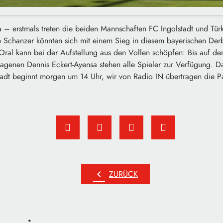
ga – erstmals treten die beiden Mannschaften FC Ingolstadt und T
 Schanzer könnten sich mit einem Sieg in diesem bayerischen Der
r Oral kann bei der Aufstellung aus den Vollen schöpfen: Bis auf d
agenen Dennis Eckert-Ayensa stehen alle Spieler zur Verfügung. D
dt beginnt morgen um 14 Uhr, wir von Radio IN übertragen die Par
chevron_left
ZURÜCK