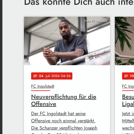
Das könnte Dich auch inte
Foto: FC Ingolstadt
24
. Juli 2026 04:56
10
notes
notes
FC Ingolstadt
FC Ing
Neuverpflichtung für die
Besu
Offensive
Liga
Der FC Ingolstadt hat seine
Jetzt 
Offensive noch einmal verstärkt.
Mitte
Die Schanzer verpflichten Joseph
wechs