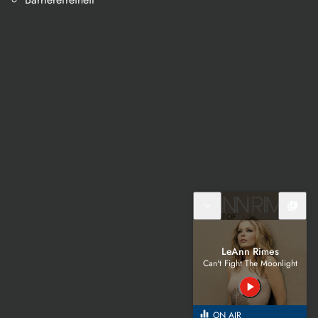
expand_more
library_music
LeAnn Rimes
Can't Fight The Moonlight
play_arrow
equalizer
ON AIR