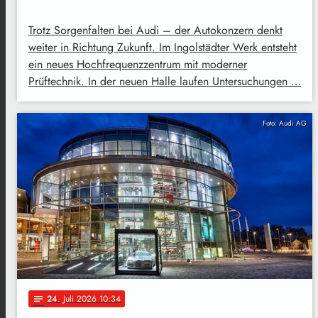
Trotz Sorgenfalten bei Audi – der Autokonzern denkt
weiter in Richtung Zukunft. Im Ingolstädter Werk entsteht
ein neues Hochfrequenzzentrum mit moderner
Prüftechnik. In der neuen Halle laufen Untersuchungen …
Foto: Audi AG
24
. Juli 2026 10:34
notes