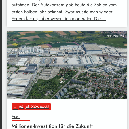
aufatmen. Der Autokonzern gab heute die Zahlen vom
ersten halben Jahr bekannt. Zwar musste man wieder
Federn lassen, aber wesentlich moderater. Die …
Foto: Audi AG
25
. Juli 2026 06:35
notes
Audi
Millionen-Investition für die Zukunft