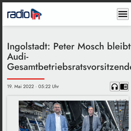
menu
Ingolstadt: Peter Mosch bleibt
Audi-
Gesamtbetriebsratsvorsitzend
headphones
chrome_reader_mode
19. Mai 2022
· 05:22 Uhr
Audi AG