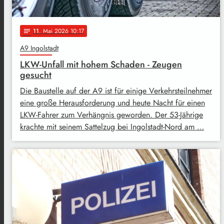
11
. Mai 2026 10:17
notes
A9 Ingolstadt
LKW-Unfall mit hohem Schaden - Zeugen
gesucht
Die Baustelle auf der A9 ist für einige Verkehrsteilnehmer
eine große Herausforderung und heute Nacht für einen
LKW-Fahrer zum Verhängnis geworden. Der 53-Jährige
krachte mit seinem Sattelzug bei Ingolstadt-Nord am …