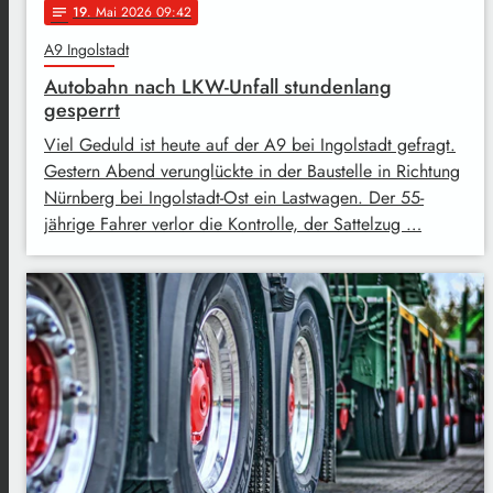
19
. Mai 2026 09:42
notes
A9 Ingolstadt
Autobahn nach LKW-Unfall stundenlang
gesperrt
Viel Geduld ist heute auf der A9 bei Ingolstadt gefragt.
Gestern Abend verunglückte in der Baustelle in Richtung
Nürnberg bei Ingolstadt-Ost ein Lastwagen. Der 55-
jährige Fahrer verlor die Kontrolle, der Sattelzug …