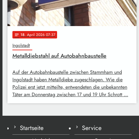
18
. April 2026 07:37
notes
Ingolstadt
Metalldiebstahl auf Autobahnbaustelle
Auf der Autobahnbaustelle zwischen Stammham und
Ingolstadt haben Metalldiebe zugeschlagen. Wie die
Polizei erst jetzt mitteilte, entwendeten die unbekannten
Täter am Donnerstag zwischen 17 und 19 Uhr Schrott …
Startseite
Service