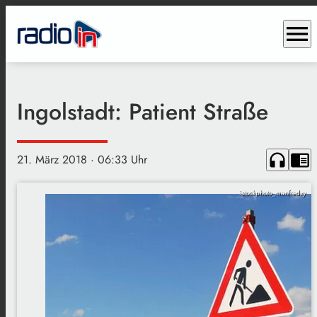
menu
Ingolstadt: Patient Straße
headphones
chrome_reader_mode
21. März 2018
· 06:33 Uhr
istockphoto_manfredxy