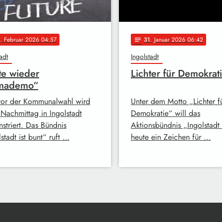
. Februar 2026 04:57
31
. Januar 2026 06:42
notes
adt
Ingolstadt
e wieder
Lichter für Demokrat
imademo“
vor der Kommunalwahl wird
Unter dem Motto „Lichter f
 Nachmittag in Ingolstadt
Demokratie“ will das
striert. Das Bündnis
Aktionsbündnis „Ingolstadt 
stadt ist bunt“ ruft …
heute ein Zeichen für …