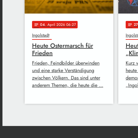
04
. April 2026 06:27
27
notes
notes
Ingolstadt
Ingolst
Heute Ostermarsch für
Heut
Frieden
„Kl
Frieden, Feindbilder überwinden
Kurz 
und eine starke Verständigung
heute
zwischen Völkern. Das sind unter
demon
anderem Themen, die heute die …
„Ingol