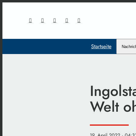
Startseite
Nachric
Ingolst
Welt o
19. April 2022
· 04:3