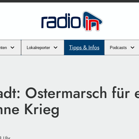
Tipps & Infos
hten
Lokalreporter
Podcasts
adt: Ostermarsch für 
hne Krieg
3 Uhr