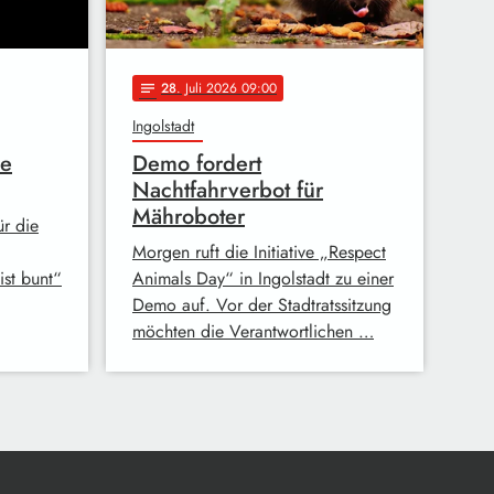
28
. Juli 2026 09:00
notes
Ingolstadt
ie
Demo fordert
Nachtfahrverbot für
Mähroboter
ür die
Morgen ruft die Initiative „Respect
ist bunt“
Animals Day“ in Ingolstadt zu einer
Demo auf. Vor der Stadtratssitzung
möchten die Verantwortlichen …