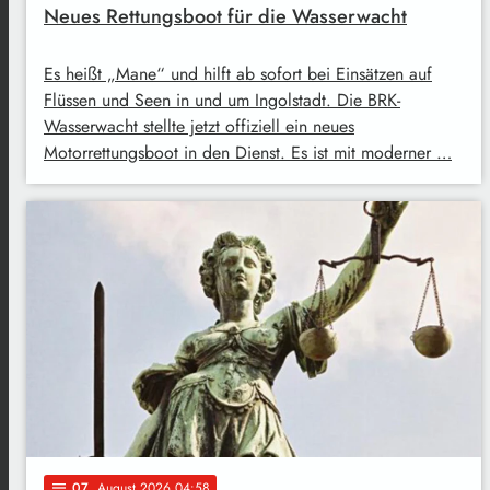
Neues Rettungsboot für die Wasserwacht
Es heißt „Mane“ und hilft ab sofort bei Einsätzen auf
Flüssen und Seen in und um Ingolstadt. Die BRK-
Wasserwacht stellte jetzt offiziell ein neues
Motorrettungsboot in den Dienst. Es ist mit moderner …
07
. August 2026 04:58
notes