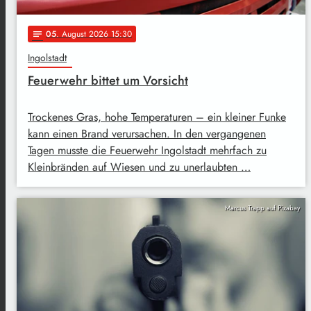
05
. August 2026 15:30
notes
Ingolstadt
Feuerwehr bittet um Vorsicht
Trockenes Gras, hohe Temperaturen – ein kleiner Funke
kann einen Brand verursachen. In den vergangenen
Tagen musste die Feuerwehr Ingolstadt mehrfach zu
Kleinbränden auf Wiesen und zu unerlaubten …
Marcus Trapp auf Pixabay