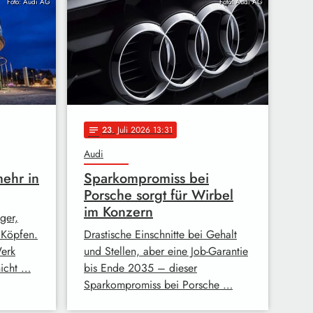
Foto: Audi AG
Foto: Audi AG
23
. Juli 2026 13:31
notes
Audi
mehr in
Sparkompromiss bei
Porsche sorgt für Wirbel
im Konzern
ger,
 Köpfen.
Drastische Einschnitte bei Gehalt
erk
und Stellen, aber eine Job-Garantie
icht …
bis Ende 2035 – dieser
Sparkompromiss bei Porsche …