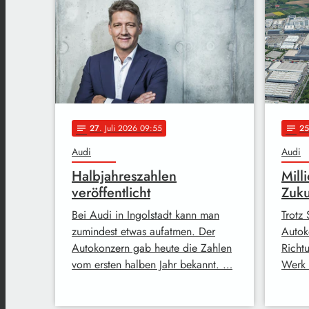
27
. Juli 2026 09:55
25
notes
notes
Audi
Audi
Halbjahreszahlen
Mill
veröffentlicht
Zuku
Bei Audi in Ingolstadt kann man
Trotz
zumindest etwas aufatmen. Der
Autok
Autokonzern gab heute die Zahlen
Richt
vom ersten halben Jahr bekannt. …
Werk 