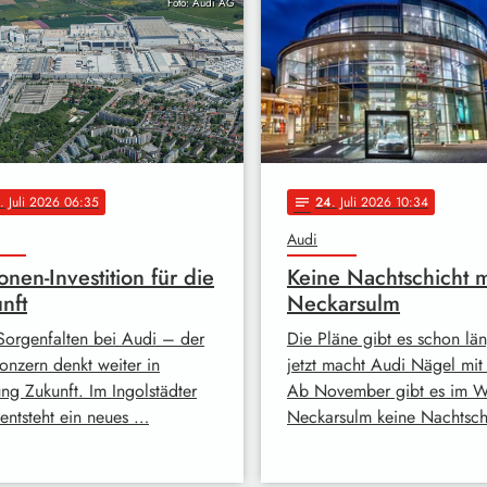
Foto: Audi AG
. Juli 2026 06:35
24
. Juli 2026 10:34
notes
Audi
ionen-Investition für die
Keine Nachtschicht 
nft
Neckarsulm
 Sorgenfalten bei Audi – der
Die Pläne gibt es schon län
onzern denkt weiter in
jetzt macht Audi Nägel mit
ung Zukunft. Im Ingolstädter
Ab November gibt es im W
entsteht ein neues …
Neckarsulm keine Nachtsch