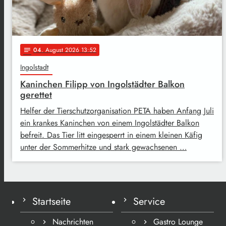
04
. August 2026 13:52
notes
Ingolstadt
Kaninchen Filipp von Ingolstädter Balkon
gerettet
Helfer der Tierschutzorganisation PETA haben Anfang Juli
ein krankes Kaninchen von einem Ingolstädter Balkon
befreit. Das Tier litt eingesperrt in einem kleinen Käfig
unter der Sommerhitze und stark gewachsenen …
Startseite
Service
Nachrichten
Gastro Lounge