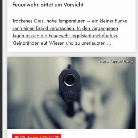
Feuerwehr bittet um Vorsicht
Trockenes Gras, hohe Temperaturen – ein kleiner Funke
kann einen Brand verursachen. In den vergangenen
Tagen musste die Feuerwehr Ingolstadt mehrfach zu
Kleinbränden auf Wiesen und zu unerlaubten …
Marcus Trapp auf Pixabay
05
. August 2026 05:00
notes