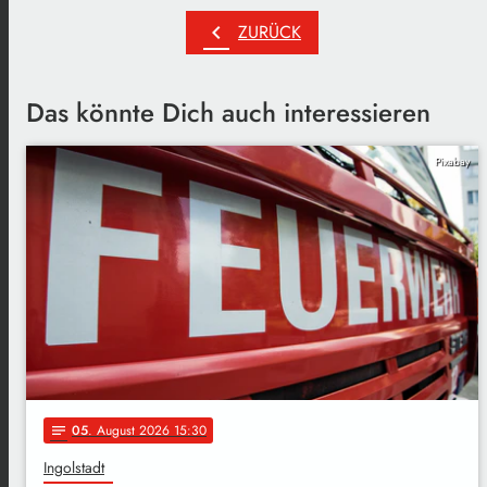
chevron_left
ZURÜCK
Das könnte Dich auch interessieren
Pixabay
05
. August 2026 15:30
notes
Ingolstadt