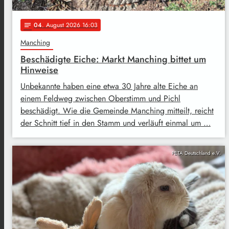
04
. August 2026 16:03
notes
Manching
Beschädigte Eiche: Markt Manching bittet um
Hinweise
Unbekannte haben eine etwa 30 Jahre alte Eiche an
einem Feldweg zwischen Oberstimm und Pichl
beschädigt. Wie die Gemeinde Manching mitteilt, reicht
der Schnitt tief in den Stamm und verläuft einmal um …
PETA Deutschland e.V.