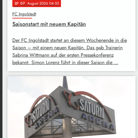
07
. August 2026 04:52
notes
FC Ingolstadt
Saisonstart mit neuem Kapitän
Der FC Ingolstadt startet an diesem Wochenende in die
Saison – mit einem neuen Kapitän. Das gab Trainerin
Sabrina Wittmann auf der ersten Pressekonferenz
bekannt. Simon Lorenz führt in dieser Saison die …