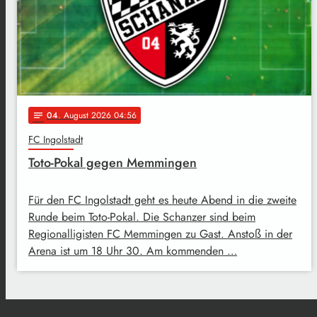
04
. August 2026 04:56
notes
FC Ingolstadt
Toto-Pokal gegen Memmingen
Für den FC Ingolstadt geht es heute Abend in die zweite
Runde beim Toto-Pokal. Die Schanzer sind beim
Regionalligisten FC Memmingen zu Gast. Anstoß in der
Arena ist um 18 Uhr 30. Am kommenden …