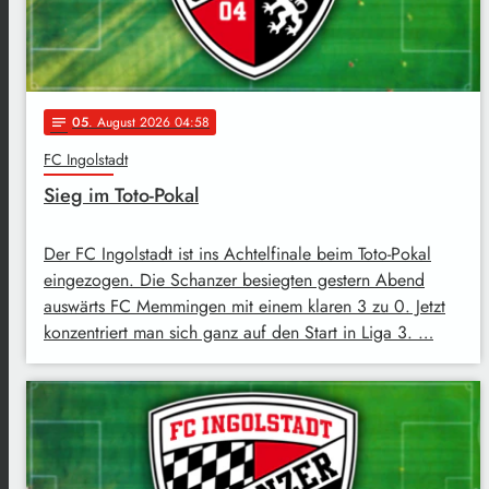
05
. August 2026 04:58
notes
FC Ingolstadt
Sieg im Toto-Pokal
Der FC Ingolstadt ist ins Achtelfinale beim Toto-Pokal
eingezogen. Die Schanzer besiegten gestern Abend
auswärts FC Memmingen mit einem klaren 3 zu 0. Jetzt
konzentriert man sich ganz auf den Start in Liga 3. …