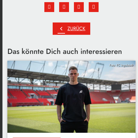
chevron_left
ZURÜCK
Das könnte Dich auch interessieren
Foto: FC Ingolstadt