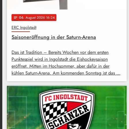
06
. August 2026 16:24
notes
ERC Ingolstadt
Saisoneröffnung in der Saturn-Arena
Das ist Tradition – Bereits Wochen vor dem ersten
Punktespiel wird in Ingolstadt die Eishockeysaison
eröffnet. Mitten im Hochsommer, aber dafür in der
kühlen Saturn-Arena. Am kommenden Sonntag ist das …