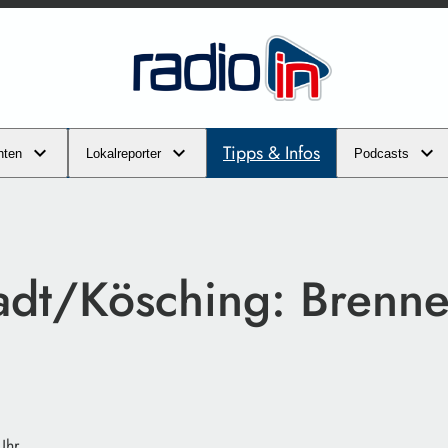
Tipps & Infos
hten
Lokalreporter
Podcasts
tadt/Kösching: Brenn
Uhr