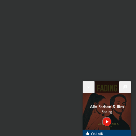
expand_more
library_music
Alle Farben & Ilira
Fading
play_arrow
equalizer
ON AIR