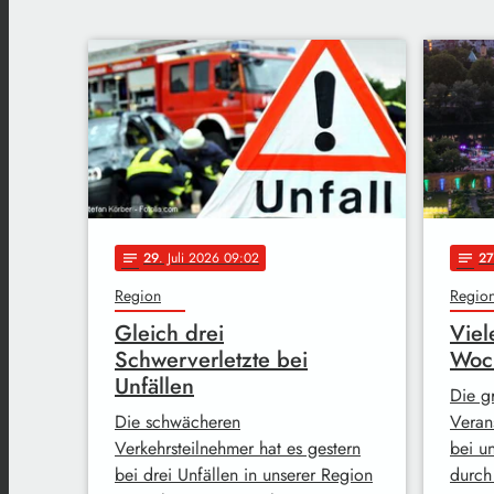
29
. Juli 2026 09:02
27
notes
notes
Region
Regio
Gleich drei
Viel
Schwerverletzte bei
Woc
Unfällen
Die g
Die schwächeren
Veran
Verkehrsteilnehmer hat es gestern
bei u
bei drei Unfällen in unserer Region
durch