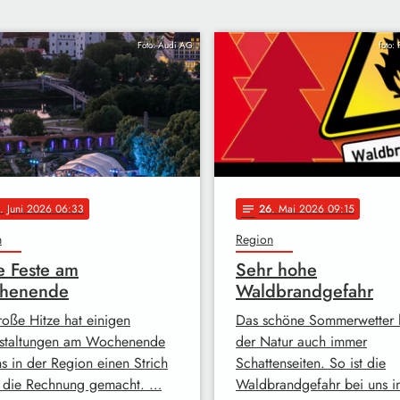
Foto: Audi AG
foto: 
. Juni 2026 06:33
26
. Mai 2026 09:15
notes
n
Region
e Feste am
Sehr hohe
henende
Waldbrandgefahr
roße Hitze hat einigen
Das schöne Sommerwetter h
staltungen am Wochenende
der Natur auch immer
ns in der Region einen Strich
Schattenseiten. So ist die
 die Rechnung gemacht. …
Waldbrandgefahr bei uns i