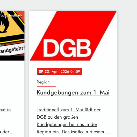
Fotolia_Trueffelpix
30
. April 2026 04:59
notes
Region
Kundgebungen zum 1. Mai
at in
Traditionell zum 1. Mai lädt der
DGB zu den großen
Kundgebungen bei uns in der
n der …
Region ein. Das Motto in diesem …