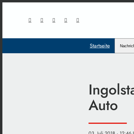
Startseite
Nachric
Ingols
Auto
03. Juli 2018
· 12:46 