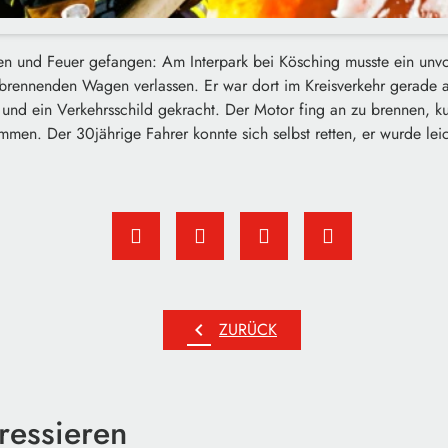
ren und Feuer gefangen: Am Interpark bei Kösching musste ein unvo
brennenden Wagen verlassen. Er war dort im Kreisverkehr gerade 
und ein Verkehrsschild gekracht. Der Motor fing an zu brennen, ku
en. Der 30jährige Fahrer konnte sich selbst retten, er wurde leich
chevron_left
ZURÜCK
ressieren