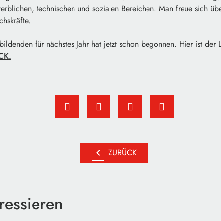
erblichen, technischen und sozialen Bereichen. Man freue sich üb
hskräfte.
ildenden für nächstes Jahr hat jetzt schon begonnen. Hier ist der
CK.
chevron_left
ZURÜCK
ressieren