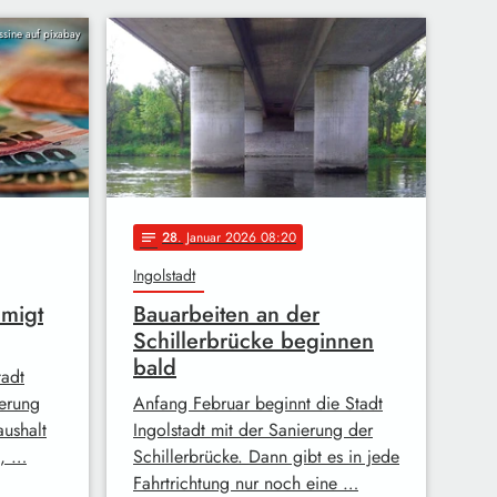
issine auf pixabay
28
. Januar 2026 08:20
notes
Ingolstadt
hmigt
Bauarbeiten an der
Schillerbrücke beginnen
bald
tadt
ierung
Anfang Februar beginnt die Stadt
ushalt
Ingolstadt mit der Sanierung der
t, …
Schillerbrücke. Dann gibt es in jede
Fahrtrichtung nur noch eine …