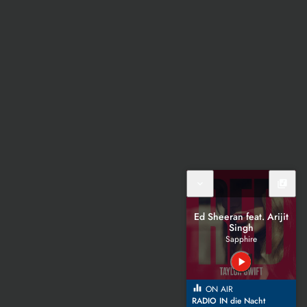
expand_more
library_music
Ed Sheeran feat. Arijit
Singh
Sapphire
play_arrow
equalizer
ON AIR
RADIO IN die Nacht