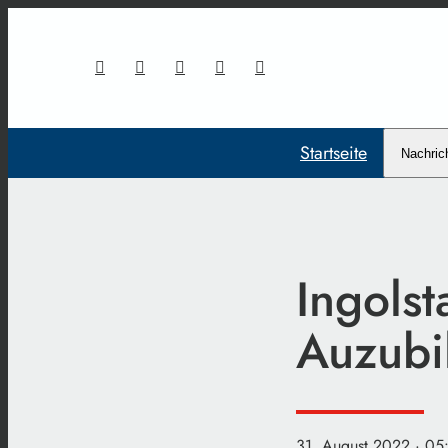
Startseite
Nachric
Ingols
Auzubi
31. August 2022
· 05