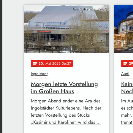
Foto: Stadt Ingolstadt/Rössle
30
. Mai 2026 06:37
29
notes
notes
Ingolstadt
Audi
Morgen letzte Vorstellung
Kein
im Großen Haus
Nec
Morgen Abend endet eine Ära des
Im Au
Ingolstädter Kulturlebens. Nach der
es sc
letzten Vorstellung des Stücks
mehr.
„Kasimir und Karoline“ wird das …
trenn