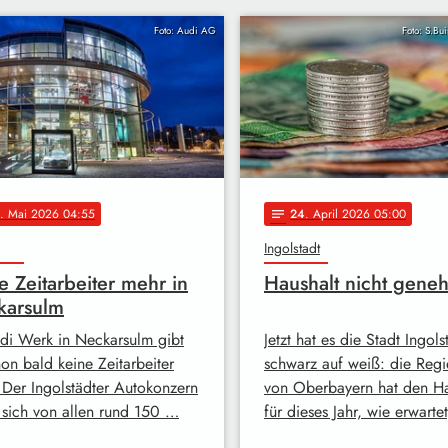
Foto: Audi AG
Foto: S.Bu
. Mai 2026 04:55
24
. April 2026 05:00
notes
Ingolstadt
e Zeitarbeiter mehr in
Haushalt nicht gene
karsulm
di Werk in Neckarsulm gibt
Jetzt hat es die Stadt Ingols
hon bald keine Zeitarbeiter
schwarz auf weiß: die Reg
 Der Ingolstädter Autokonzern
von Oberbayern hat den Ha
t sich von allen rund 150 …
für dieses Jahr, wie erwarte